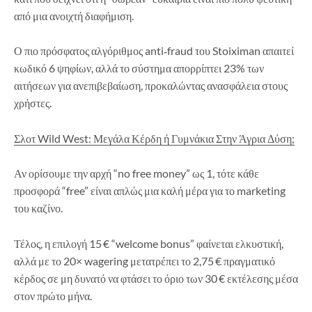
από μια ανοιχτή διαφήμιση.
Ο πιο πρόσφατος αλγόριθμος anti‑fraud του Stoiximan απαιτεί
κωδικό 6 ψηφίων, αλλά το σύστημα απορρίπτει 23% των
αιτήσεων για ανεπιβεβαίωση, προκαλώντας ανασφάλεια στους
χρήστες.
Σλοτ Wild West: Μεγάλα Κέρδη ή Γυμνάκια Στην Άγρια Δύση;
Αν ορίσουμε την αρχή “no free money” ως 1, τότε κάθε
προσφορά “free” είναι απλώς μια καλή μέρα για το marketing
του καζίνο.
Τέλος, η επιλογή 15 € “welcome bonus” φαίνεται ελκυστική,
αλλά με το 20× wagering μετατρέπει το 2,75 € πραγματικό
κέρδος σε μη δυνατό να φτάσει το όριο των 30 € εκτέλεσης μέσα
στον πρώτο μήνα.