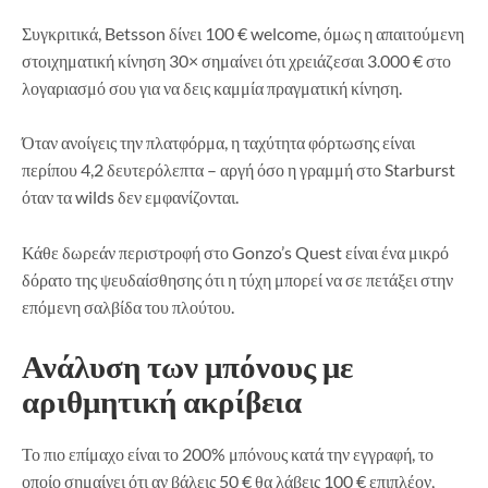
Συγκριτικά, Betsson δίνει 100 € welcome, όμως η απαιτούμενη
στοιχηματική κίνηση 30× σημαίνει ότι χρειάζεσαι 3.000 € στο
λογαριασμό σου για να δεις καμμία πραγματική κίνηση.
Όταν ανοίγεις την πλατφόρμα, η ταχύτητα φόρτωσης είναι
περίπου 4,2 δευτερόλεπτα – αργή όσο η γραμμή στο Starburst
όταν τα wilds δεν εμφανίζονται.
Κάθε δωρεάν περιστροφή στο Gonzo’s Quest είναι ένα μικρό
δόρατο της ψευδαίσθησης ότι η τύχη μπορεί να σε πετάξει στην
επόμενη σαλβίδα του πλούτου.
Ανάλυση των μπόνους με
αριθμητική ακρίβεια
Το πιο επίμαχο είναι το 200% μπόνους κατά την εγγραφή, το
οποίο σημαίνει ότι αν βάλεις 50 € θα λάβεις 100 € επιπλέον,