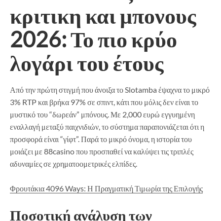
κριτικη και μπονους
2026: Το πιο κρύο
λογάρι του έτους
Από την πρώτη στιγμή που άνοιξα το Slotamba έψαχνα το μικρό
3% RTP και βρήκα 97% σε σπιντ, κάτι που μόλις δεν είναι το
μυστικό του “δωρεάν” μπόνους. Με 2,000 ευρώ εγγυημένη
εναλλαγή μεταξύ παιχνιδιών, το σύστημα παραπονιάζεται ότι η
προσφορά είναι “γίφτ”. Παρά το μικρό όνομα, η ιστορία του
μοιάζει με 88casino που προσπαθεί να καλύψει τις τριπλές
αδυναμίες σε χρηματοομετρικές ελπίδες.
Φρουτάκια 4096 Ways: Η Πραγματική Τιμωρία της Επιλογής
Ποσοτική ανάλυση των