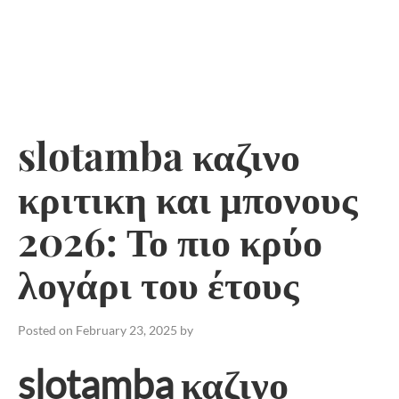
Skip
to
content
slotamba καζινο
κριτικη και μπονους
2026: Το πιο κρύο
λογάρι του έτους
Posted on
February 23, 2025
by
slotamba καζινο