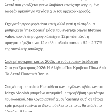
λεπτά που χρειάζεται για να διαβάσει κανείς την «εγγυημένη
δωρεά» αρκούν για να χάσει 2 % του αρχικού κερδούς.
Όχι γιατί η προσφορά είναι κακή, αλλά γιατί η πλατφόρμα
ρυθμίζει το “max bonus” βάσει του average player lifetime
value, που σε δημογραφικά δείχνει 12 μηνών. Έτσι, η
πραγματική αξία είναι 12 × εβδομαδιαίο bonus ÷ 52 = 2,77 %
της συνολικής αποδοχής.
Σκληρή σύγκριση καζινο 2026: Τα νούμερα δεν ψεύδονται
Στοτ για Εμπειρους 2026: Η Αλήθεια Που Κρύβεται Πίσω Από
Τα Λεπτά Ποσοτικά Bonus
Συσχέτιση με τα slot: Η αστάθεια των μεγάλων εκβάσεων στο
Mega Moolah μπορεί να συγκριθεί με την αβέβαιη εφικτότητα
του κωδικού. Μια λογαριαστική 25 % “cashing out” σε τέτοια
spin μπορεί να είναι το ίδιο απρόβλεπτο με το αν θα φτάσει το
“free” σε 5 λεπτά.