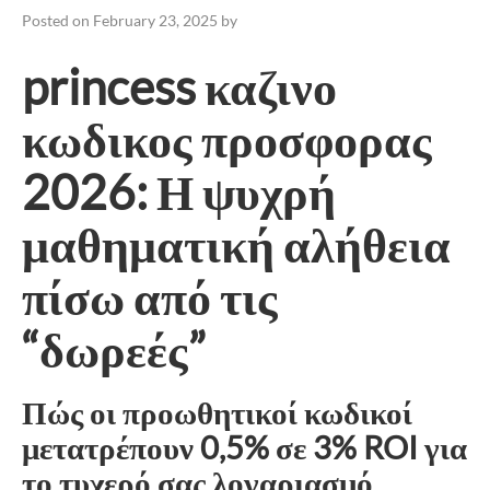
Posted on
February 23, 2025
by
princess καζινο
κωδικος προσφορας
2026: Η ψυχρή
μαθηματική αλήθεια
πίσω από τις
“δωρεές”
Πώς οι προωθητικοί κωδικοί
μετατρέπουν 0,5% σε 3% ROI για
το τυχερό σας λογαριασμό