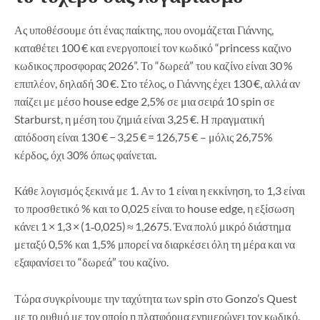
Ας υποθέσουμε ότι ένας παίκτης, που ονομάζεται Γιάννης,
καταθέτει 100 € και ενεργοποιεί τον κωδικό “princess καζινο
κωδικος προσφορας 2026”. Το “δωρεά” του καζίνο είναι 30 %
επιπλέον, δηλαδή 30 €. Στο τέλος, ο Γιάννης έχει 130 €, αλλά αν
παίζει με μέσο house edge 2,5% σε μια σειρά 10 spin σε
Starburst, η μέση του ζημιά είναι 3,25 €. Η πραγματική
απόδοση είναι 130 € − 3,25 € = 126,75 € – μόλις 26,75%
κέρδος, όχι 30% όπως φαίνεται.
Κάθε λογισμός ξεκινά με 1. Αν το 1 είναι η εκκίνηση, το 1,3 είναι
το προσθετικό % και το 0,025 είναι το house edge, η εξίσωση
κάνει 1 × 1,3 × (1‑0,025) ≈ 1,2675. Ένα πολύ μικρό διάστημα
μεταξύ 0,5% και 1,5% μπορεί να διαρκέσει όλη τη μέρα και να
εξαφανίσει το “δωρεά” του καζίνο.
Τώρα συγκρίνουμε την ταχύτητα των spin στο Gonzo’s Quest
με το ρυθμό με τον οποίο η πλατφόρμα ενημερώνει τον κωδικό.