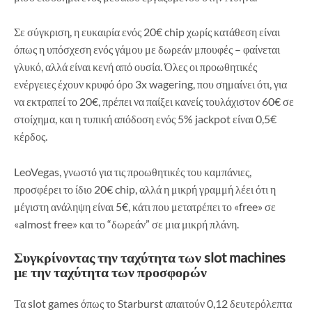
Σε σύγκριση, η ευκαιρία ενός 20€ chip χωρίς κατάθεση είναι
όπως η υπόσχεση ενός γάμου με δωρεάν μπουφές – φαίνεται
γλυκό, αλλά είναι κενή από ουσία. Όλες οι προωθητικές
ενέργειες έχουν κρυφό όρο 3x wagering, που σημαίνει ότι, για
να εκτραπεί το 20€, πρέπει να παίξει κανείς τουλάχιστον 60€ σε
στοίχημα, και η τυπική απόδοση ενός 5% jackpot είναι 0,5€
κέρδος.
LeoVegas, γνωστό για τις προωθητικές του καμπάνιες,
προσφέρει το ίδιο 20€ chip, αλλά η μικρή γραμμή λέει ότι η
μέγιστη ανάληψη είναι 5€, κάτι που μετατρέπει το «free» σε
«almost free» και το “δωρεάν” σε μια μικρή πλάνη.
Συγκρίνοντας την ταχύτητα των slot machines
με την ταχύτητα των προσφορών
Τα slot games όπως το Starburst απαιτούν 0,12 δευτερόλεπτα