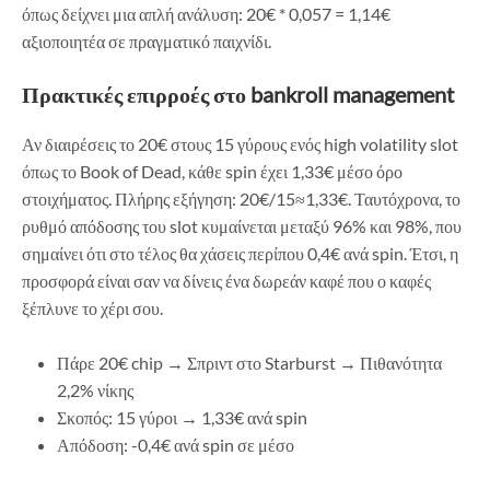
όπως δείχνει μια απλή ανάλυση: 20€ * 0,057 = 1,14€
αξιοποιητέα σε πραγματικό παιχνίδι.
Πρακτικές επιρροές στο bankroll management
Αν διαιρέσεις το 20€ στους 15 γύρους ενός high volatility slot
όπως το Book of Dead, κάθε spin έχει 1,33€ μέσο όρο
στοιχήματος. Πλήρης εξήγηση: 20€/15≈1,33€. Ταυτόχρονα, το
ρυθμό απόδοσης του slot κυμαίνεται μεταξύ 96% και 98%, που
σημαίνει ότι στο τέλος θα χάσεις περίπου 0,4€ ανά spin. Έτσι, η
προσφορά είναι σαν να δίνεις ένα δωρεάν καφέ που ο καφές
ξέπλυνε το χέρι σου.
Πάρε 20€ chip → Σπριντ στο Starburst → Πιθανότητα
2,2% νίκης
Σκοπός: 15 γύροι → 1,33€ ανά spin
Απόδοση: -0,4€ ανά spin σε μέσο