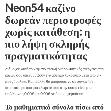
Neon54 καζίνο
δωρεάν περιστροφές
χωρίς κατάθεση: η
πιο λήψη σκληρής
πραγματικότητας
Διάβαζεις αυτό το κείμενο επειδή οι προωθητικές ενέργειες των
καζίνο σου υπενθυμίζουν ένα άσχημο λυκόψυχο μετά από 3,7
ώρες δουλειά. Και τι άλλο θα μπορούσε να σε συγκινήσει
περισσότερο από μια «δωρεά» που στην ουσία είναι μια
επιβάρυνση 0,00€ και 0,00€ σε όρους εχεμύθειας.
Το μαθηματικό σύνολο πίσω από