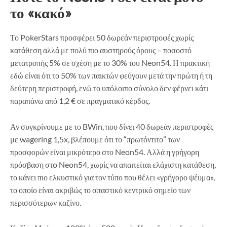
το «κακό»
Το PokerStars προσφέρει 50 δωρεάν περιστροφές χωρίς
κατάθεση αλλά με πολύ πιο αυστηρούς όρους – ποσοστό
μετατροπής 5% σε σχέση με το 30% του Neon54. Η πρακτική
εδώ είναι ότι το 50% των παικτών φεύγουν μετά την πρώτη ή τη
δεύτερη περιστροφή, ενώ το υπόλοιπο σύνολο δεν φέρνει κάτι
παραπάνω από 1,2 € σε πραγματικό κέρδος.
Αν συγκρίνουμε με το BWin, που δίνει 40 δωρεάν περιστροφές
με wagering 1,5x, βλέπουμε ότι το “πρωτόντιτο” των
προσφορών είναι μικρότερο στο Neon54. Αλλά η γρήγορη
πρόσβαση στo Neon54, χωρίς να απαιτείται ελάχιστη κατάθεση,
το κάνει πιο ελκυστικό για τον τύπο που θέλει «γρήγορο ψέυμα»,
το οποίο είναι ακριβώς το σπαστικό κεντρικό σημείο των
περισσότερων καζίνο.