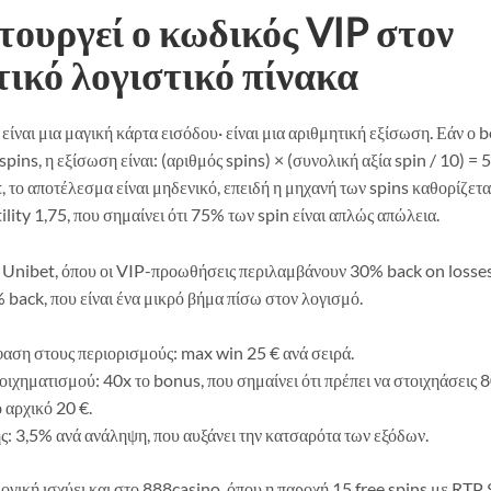
τουργεί ο κωδικός VIP στον
ικό λογιστικό πίνακα
είναι μια μαγική κάρτα εισόδου· είναι μια αριθμητική εξίσωση. Εάν 
spins, η εξίσωση είναι: (αριθμός spins) × (συνολική αξία spin / 10) =
t, το αποτέλεσμα είναι μηδενικό, επειδή η μηχανή των spins καθορίζετα
ility 1,75, που σημαίνει ότι 75% των spin είναι απλώς απώλεια.
ο Unibet, όπου οι VIP-προωθήσεις περιλαμβάνουν 30% back on losses,
back, που είναι ένα μικρό βήμα πίσω στον λογισμό.
αση στους περιορισμούς: max win 25 € ανά σειρά.
οιχηματισμού: 40x το bonus, που σημαίνει ότι πρέπει να στοιχηάσεις 8
 αρχικό 20 €.
: 3,5% ανά ανάληψη, που αυξάνει την κατσαρότα των εξόδων.
λογική ισχύει και στο 888casino, όπου η παροχή 15 free spins με RT