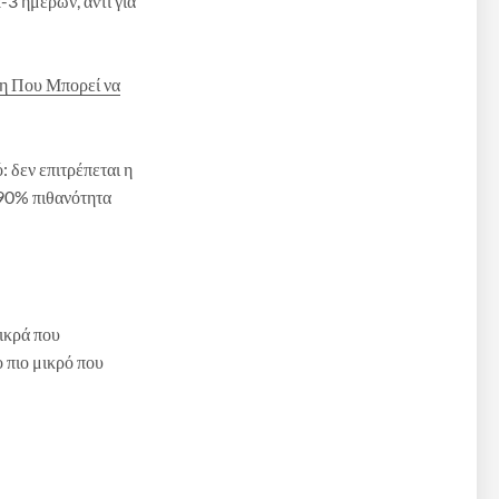
-3 ημερών, αντί για
η Που Μπορεί να
 δεν επιτρέπεται η
 90% πιθανότητα
μικρά που
ο πιο μικρό που