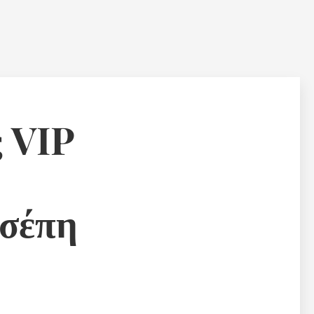
ς VIP
τσέπη