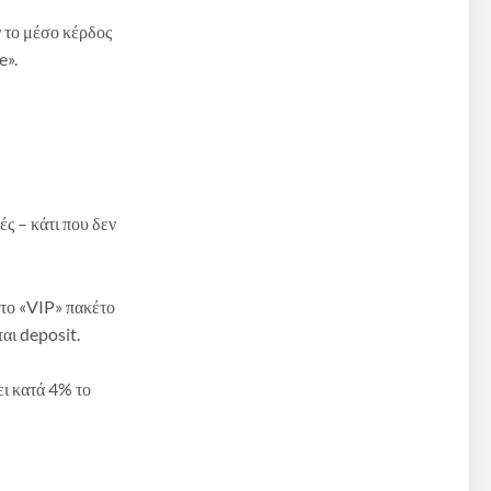
ν το μέσο κέρδος
e».
ές – κάτι που δεν
 το «VIP» πακέτο
ται deposit.
ει κατά 4% το