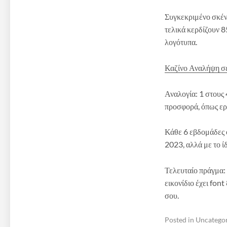
Συγκεκριμένο σκένα
τελικά κερδίζουν 
λογότυπα.
Καζίνο Αναλήψη σ
Αναλογία: 1 στους 
προσφορά, όπως ερ
Κάθε 6 εβδομάδες ο
2023, αλλά με το ί
Τελευταίο πράγμα: 
εικονίδιο έχει fon
σου.
Posted in Uncatego