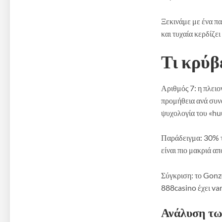
Ξεκινάμε με ένα πα
και τυχαία κερδίζε
Τι κρύβ
Αριθμός 7: η πλειο
προμήθεια ανά συνα
ψυχολογία του «hu
Παράδειγμα: 30% τ
είναι πιο μακριά α
Σύγκριση: το Gonz
888casino έχει var
Ανάλυση τω