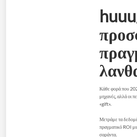
huuu
προσ
πραγ
λανθ
Κάθε φορά που 2026
μηχανές, αλλά οι π
«gift».
Μετράμε τα δεδομέ
πραγματικό ROI μικ
σαράντα.