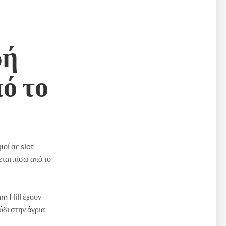
ρή
ό το
οί σε slot
ται πίσω από το
m Hill έχουν
ύδι στην άγρια