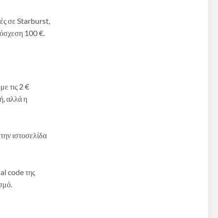
ές σε Starburst,
πόσχεση 100 €.
ε τις 2 €
ή, αλλά η
την ιστοσελίδα
al code της
σμό.