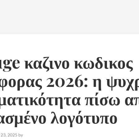
ge καζινο κωδικος
φορας 2026: η ψυχ
ματικότητα πίσω α
ασμένο λογότυπο
 23, 2025
by