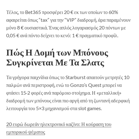
Τέλος, το Bet365 προσφέρει 20 € εκ των οποίων το 60%
αφαιρείται όπως “tax” για την “VIP” διαδρομή, άρα παραμένουν
μόνο 8 € ουσιαστικά. Ένας απλός λογαριασμός 20 πόντων με
0,05 € ανά πόντο δείχνει το κενό: 1 € πραγματικό προφίλ.
Πώς Η Δομή των Μπόνους
Συγκρίνεται Με Τα Σλατς
Τα γρήγορα παιχνίδια όπως το Starburst απαιτούν μετρητές 10
παλμών ανά περιστροφή, ενώ το Gonzo’s Quest μπορεί να
φτάσει 15·2 φορές ανά παρόμοιο στοίχημα. Η «μεταλλική»
διαδρομή των μπόνους είναι πιο αργή από τη ζωντανή αδερφική
λειτουργία του 5×3 μηχανισμού στα slot games.
20 ευρώ δωρεάν ηλεκτρονικό καζίνο: Η κούραση του
εμπορικού ψέματος