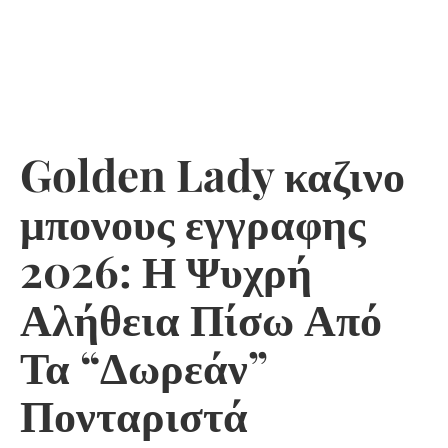
Skip
to
content
Golden Lady καζινο
μπονους εγγραφης
2026: Η Ψυχρή
Αλήθεια Πίσω Από
Τα “Δωρεάν”
Πονταριστά