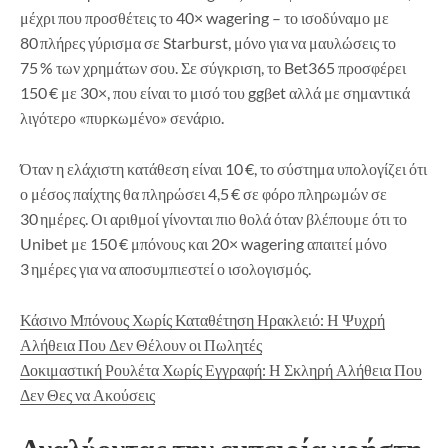
μέχρι που προσθέτεις το 40× wagering – το ισοδύναμο με
80 πλήρες γύρισμα σε Starburst, μόνο για να μαυλώσεις το
75 % των χρημάτων σου. Σε σύγκριση, το Bet365 προσφέρει
150 € με 30×, που είναι το μισό του ggβet αλλά με σημαντικά
λιγότερο «πυρκωμένο» σενάριο.
Όταν η ελάχιστη κατάθεση είναι 10 €, το σύστημα υπολογίζει ότι
ο μέσος παίχτης θα πληρώσει 4,5 € σε φόρο πληρωμών σε
30 ημέρες. Οι αριθμοί γίνονται πιο θολά όταν βλέπουμε ότι το
Unibet με 150 € μπόνους και 20× wagering απαιτεί μόνο
3 ημέρες για να αποσυμπιεστεί ο ισολογισμός.
Κάσινο Μπόνους Χωρίς Καταθέτηση Ηρακλειό: Η Ψυχρή
Αλήθεια Που Δεν Θέλουν οι Πωλητές
Δοκιμαστική Ρουλέτα Χωρίς Εγγραφή: Η Σκληρή Αλήθεια Που
Δεν Θες να Ακούσεις
Αναλύοντας την εμπειρία χρήστη