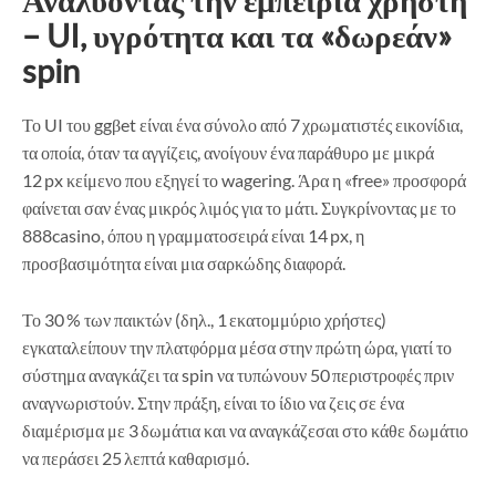
– UI, υγρότητα και τα «δωρεάν»
spin
Το UI του ggβet είναι ένα σύνολο από 7 χρωματιστές εικονίδια,
τα οποία, όταν τα αγγίζεις, ανοίγουν ένα παράθυρο με μικρά
12 px κείμενο που εξηγεί το wagering. Άρα η «free» προσφορά
φαίνεται σαν ένας μικρός λιμός για το μάτι. Συγκρίνοντας με το
888casino, όπου η γραμματοσειρά είναι 14 px, η
προσβασιμότητα είναι μια σαρκώδης διαφορά.
Το 30 % των παικτών (δηλ., 1 εκατομμύριο χρήστες)
εγκαταλείπουν την πλατφόρμα μέσα στην πρώτη ώρα, γιατί το
σύστημα αναγκάζει τα spin να τυπώνουν 50 περιστροφές πριν
αναγνωριστούν. Στην πράξη, είναι το ίδιο να ζεις σε ένα
διαμέρισμα με 3 δωμάτια και να αναγκάζεσαι στο κάθε δωμάτιο
να περάσει 25 λεπτά καθαρισμό.