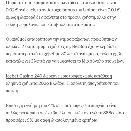
Παρά το ότι το κρυφό κόστος των micro-transactions είναι
0,02 € ανά click, το αντίστοιχο bonus του Unibet είναι 0,01 €,
όμως η διαφορά δεν φαίνεται στο προφίλ χρήστη, αλλά στην
τελική φορολογία που καταβάλλεται στο κράτος.
Οι αριθμοί καταρρίπτουν την ατμοσφαίρα των προωθητικών
υλικών: 2 εκατομμύρια χρήστες της Bet365 έχουν κερδίσει
περισσότερο από το ggβet με 30 λεπτά ανά ημέρα, ενώ το ggβet
καταναλώνει 3 λεπτά για να εμφανίσει το ίδιο σύνολο στοιχείων.
Icebet Casino 240 δωρεάν περιστροφές χωρίς κατάθεση
αληθινά χρήματα 2026 Ελλάδα: Η απόλυτη απογοήτευση του
παίκτη
Επίσης, η εγγύηση του 4 % σε επιστροφές στα παιχνίδια είναι
απλώς ένα καπάκι σε ένα βαρέλι του μπέικον, ενώ το 888casino
προσφέρει 6 % με σαφή δικαιολογημένα κριτήρια.