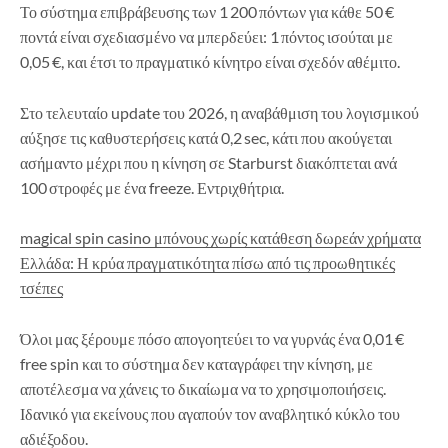
Το σύστημα επιβράβευσης των 1 200 πόντων για κάθε 50 €
ποντά είναι σχεδιασμένο να μπερδεύει: 1 πόντος ισούται με
0,05 €, και έτσι το πραγματικό κίνητρο είναι σχεδόν αθέμιτο.
Στο τελευταίο update του 2026, η αναβάθμιση του λογισμικού
αύξησε τις καθυστερήσεις κατά 0,2 sec, κάτι που ακούγεται
ασήμαντο μέχρι που η κίνηση σε Starburst διακόπτεται ανά
100 στροφές με ένα freeze. Εντριχθήτρια.
magical spin casino μπόνους χωρίς κατάθεση δωρεάν χρήματα
Ελλάδα: Η κρύα πραγματικότητα πίσω από τις προωθητικές
τσέπες
Όλοι μας ξέρουμε πόσο απογοητεύει το να γυρνάς ένα 0,01 €
free spin και το σύστημα δεν καταγράφει την κίνηση, με
αποτέλεσμα να χάνεις το δικαίωμα να το χρησιμοποιήσεις.
Ιδανικό για εκείνους που αγαπούν τον αναβλητικό κύκλο του
αδιέξοδου.