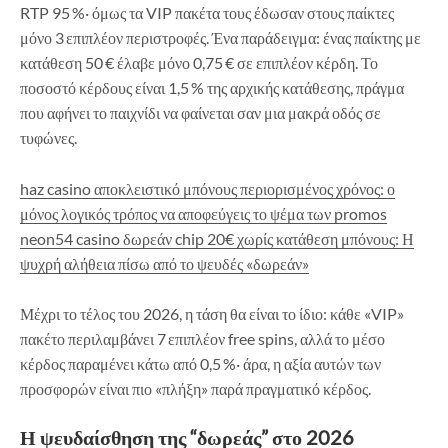
RTP 95 %· όμως τα VIP πακέτα τους έδωσαν στους παίκτες
μόνο 3 επιπλέον περιστροφές. Ένα παράδειγμα: ένας παίκτης με
κατάθεση 50 € έλαβε μόνο 0,75 € σε επιπλέον κέρδη. Το
ποσοστό κέρδους είναι 1,5 % της αρχικής κατάθεσης, πράγμα
που αφήνει το παιχνίδι να φαίνεται σαν μια μακρά οδός σε
τυφώνες.
haz casino αποκλειστικό μπόνους περιορισμένος χρόνος: ο
μόνος λογικός τρόπος να αποφεύγεις το ψέμα των promos
neon54 casino δωρεάν chip 20€ χωρίς κατάθεση μπόνους: Η
ψυχρή αλήθεια πίσω από το ψευδές «δωρεάν»
Μέχρι το τέλος του 2026, η τάση θα είναι το ίδιο: κάθε «VIP»
πακέτο περιλαμβάνει 7 επιπλέον free spins, αλλά το μέσο
κέρδος παραμένει κάτω από 0,5 %· άρα, η αξία αυτών των
προσφορών είναι πιο «πλήξη» παρά πραγματικό κέρδος.
Η ψευδαίσθηση της “δωρεάς” στο 2026