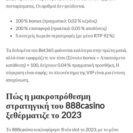
πονταρίσματος. Οι αριθμοί δεν ψεύδονται.
100 % bonus (πραγματικό: 0,02 % κέρδος)
200 % επαναφορά (πρακτικά: 0,05 % αποδόσεις)
5 συνεχείς δωρεάν περιστροφές (με μέσο RTP 92 %)
Τα δεδομένα του Bet365 φαίνονται καλύτερα στην πρώτη ματιά,
αλλά όταν εφαρμόζετε τον τύπο (Σύνολο bonus ÷ Απαιτούμενο
κατάθεση) × 100, δείχνουν 0,04 % πραγματική προσθήκη. Η
σύγκριση είναι σαφής: το πλεονέκτημα της VIP είναι μια έντονη
αποχύνωση.
Πώς η μακροπρόθεσμη
στρατηγική του 888casino
ξεθέρματιζε το 2023
Το 888casino κυκλοφόρησε 8 νέα slot το 2023, με το μέσο