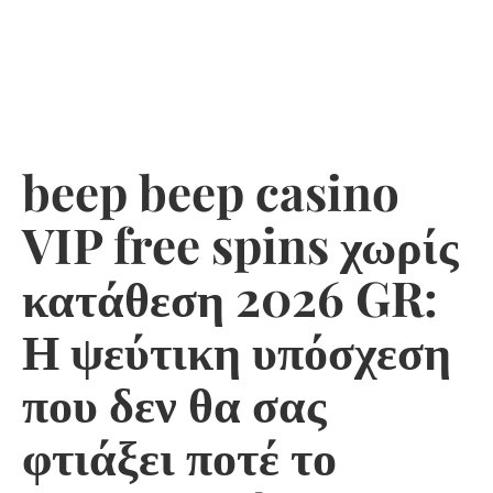
Skip
to
content
beep beep casino
VIP free spins χωρίς
κατάθεση 2026 GR:
Η ψεύτικη υπόσχεση
που δεν θα σας
φτιάξει ποτέ το