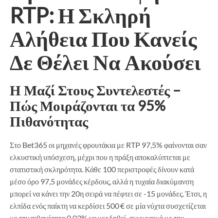
RTP: Η Σκληρή
Αλήθεια Που Κανείς
Δε Θέλει Να Ακούσει
Η Μαζί Στους Συντελεστές –
Πώς Μοιράζονται τα 95%
Πιθανότητας
Στο Bet365 οι μηχανές φρουτάκια με RTP 97,5% φαίνονται σαν
ελκυστική υπόσχεση, μέχρι που η πράξη αποκαλύπτεται με
στατιστική σκληρότητα. Κάθε 100 περιστροφές δίνουν κατά
μέσο όρο 97,5 μονάδες κέρδους, αλλά η τυχαία διακύμανση
μπορεί να κάνει την 20η σειρά να πέφτει σε -15 μονάδες. Έτσι, η
ελπίδα ενός παίκτη να κερδίσει 500 € σε μία νύχτα συσχετίζεται
με την πιθανότητα 0,03% να κερδηθεί, συγκριτικά με την