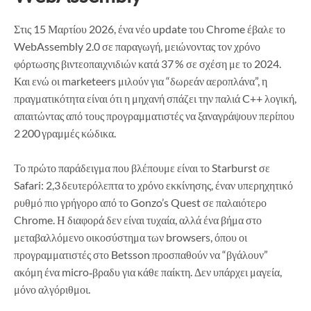
Στις 15 Μαρτίου 2026, ένα νέο update του Chrome έβαλε το
WebAssembly 2.0 σε παραγωγή, μειώνοντας τον χρόνο
φόρτωσης βιντεοπαιχνιδιών κατά 37 % σε σχέση με το 2024.
Και ενώ οι marketeers μιλούν για “δωρεάν αεροπλάνα”, η
πραγματικότητα είναι ότι η μηχανή σπάζει την παλιά C++ λογική,
απαιτώντας από τους προγραμματιστές να ξαναγράψουν περίπου
2 200 γραμμές κώδικα.
Το πρώτο παράδειγμα που βλέπουμε είναι το Starburst σε
Safari: 2,3 δευτερόλεπτα το χρόνο εκκίνησης, έναν υπερηχητικό
ρυθμό πιο γρήγορο από το Gonzo’s Quest σε παλαιότερο
Chrome. Η διαφορά δεν είναι τυχαία, αλλά ένα βήμα στο
μεταβαλλόμενο οικοσύστημα των browsers, όπου οι
προγραμματιστές στο Betsson προσπαθούν να “βγάλουν”
ακόμη ένα micro‑βραδυ για κάθε παίκτη. Δεν υπάρχει μαγεία,
μόνο αλγόριθμοι.