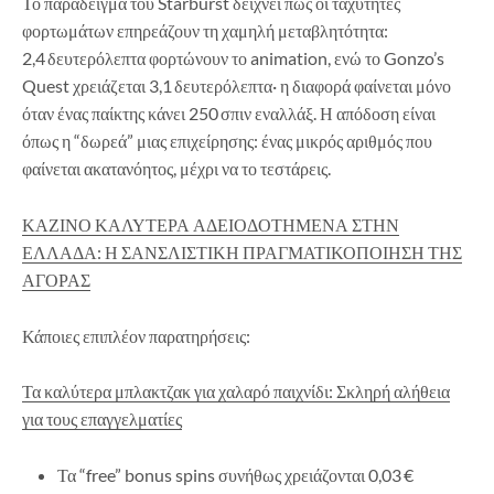
Το παράδειγμα του Starburst δείχνει πώς οι ταχύτητες
φορτωμάτων επηρεάζουν τη χαμηλή μεταβλητότητα:
2,4 δευτερόλεπτα φορτώνουν το animation, ενώ το Gonzo’s
Quest χρειάζεται 3,1 δευτερόλεπτα· η διαφορά φαίνεται μόνο
όταν ένας παίκτης κάνει 250 σπιν εναλλάξ. Η απόδοση είναι
όπως η “δωρεά” μιας επιχείρησης: ένας μικρός αριθμός που
φαίνεται ακατανόητος, μέχρι να το τεστάρεις.
ΚΑΖΙΝΟ ΚΑΛΥΤΕΡΑ ΑΔΕΙΟΔΟΤΗΜΕΝΑ ΣΤΗΝ
ΕΛΛΑΔΑ: Η ΣΑΝΣΛΙΣΤΙΚΗ ΠΡΑΓΜΑΤΙΚΟΠΟΙΗΣΗ ΤΗΣ
ΑΓΟΡΑΣ
Κάποιες επιπλέον παρατηρήσεις:
Τα καλύτερα μπλακτζακ για χαλαρό παιχνίδι: Σκληρή αλήθεια
για τους επαγγελματίες
Τα “free” bonus spins συνήθως χρειάζονται 0,03 €