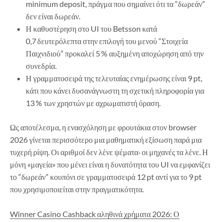
minimum deposit, πράγμα που σημαίνει ότι τα “δωρεάν”
δεν είναι δωρεάν.
Η καθυστέρηση στο UI του Betsson κατά
0,7 δευτερόλεπτα στην επιλογή του μενού “Στοιχεία
Παιχνιδιού” προκαλεί 5 % αυξημένη αποχώρηση από την
συνεδρία.
Η γραμματοσειρά της τελευταίας ενημέρωσης είναι 9 pt,
κάτι που κάνει δυσανάγνωστη τη σχετική πληροφορία για
13 % των χρηστών με αχρωματιστή όραση.
Ως αποτέλεσμα, η ενασχόληση με φρουτάκια στον browser
2026 γίνεται περισσότερο μια μαθηματική εξίσωση παρά μια
τυχερή ρίψη. Οι αριθμοί δεν λένε ψέματα· οι μηχανές τα λένε. Η
μόνη «μαγεία» που μένει είναι η δυνατότητα του UI να εμφανίζει
το “δωρεάν” κουπόνι σε γραμματοσειρά 12 pt αντί για το 9 pt
που χρησιμοποιείται στην πραγματικότητα.
Winner Casino Cashback αληθινά χρήματα 2026: Ο