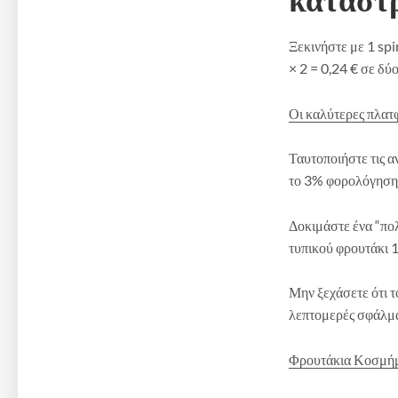
Ξεκινήστε με 1 spi
× 2 = 0,24 € σε δύ
Οι καλύτερες πλατ
Ταυτοποιήστε τις α
το 3% φορολόγησης
Δοκιμάστε ένα “πολ
τυπικού φρουτάκι 1
Μην ξεχάσετε ότι τ
λεπτομερές σφάλμα 
Φρουτάκια Κοσμήμ