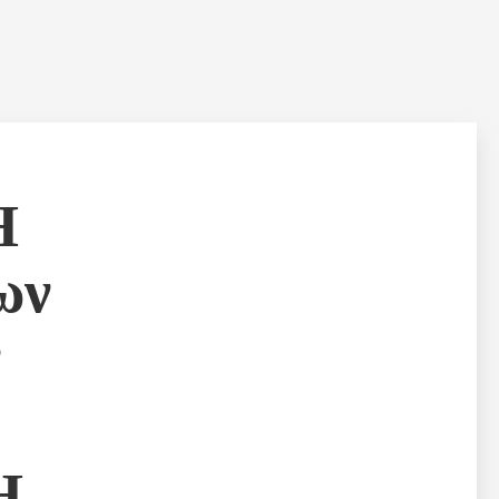
Η
ων
ν
Η