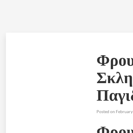
Skip
to
content
Φρου
Σκλη
Παγι
Posted on
February
Φρου