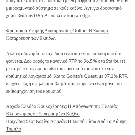
πραγματικότητα, τα φρουτάκια με θέμα φρούτα λειτουργούν σαν
μικροαμυντικό σύστημα σε κάθε καζίνο. Αντί για δροσιστικό
χυμό, βγάζουν 0,95 % επιπλέον house edge.
Φρουτάκια Υψηλής Διακυμανσίας Online: Η Σκόπιμη
Κατάρρευση των Ελπίδων
Αλλά η αδυναμία του σχεδίου είναι πιο εντυπωσιακή από ό,τι
φαίνεται. Δύο φορές το κανονικό RTP, το 96,5 % στα Starburst,
μετατρέπει την εφημερίδα του παικτικού του νου σε έναν
αριθμητικό λογαριασμό. Και το Gonzo’s Quest, με 97,2 % RTP,
δείχνει πως η υψηλή μεταβλητότητα μπορεί να είναι μόνο μια
εκβιομηχάνιση του κουμπιού.
Αρχαία Ελλάδα Κουλοχέρηδες: Η Απόγνωση της Παλαιάς
Κληρονομιάς σε Ξεπερασμένα Καζίνο
Παιχνίδια Σλοτ Καζίνο Δωρεάν: Η Σιωπή Πίσω Από Τα Λάμψη
Ταμπλό