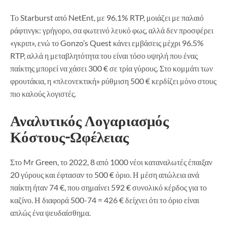
Το Starburst από NetEnt, με 96.1% RTP, μοιάζει με παλαιό
ράφτινγκ: γρήγορο, σα φωτεινό λευκό φως, αλλά δεν προσφέρει
«γκριπ», ενώ το Gonzo’s Quest κάνει εμβάσεις μέχρι 96.5%
RTP, αλλά η μεταβλητότητα του είναι τόσο υψηλή που ένας
παίκτης μπορεί να χάσει 300 € σε τρία γύρους. Στο κομμάτι των
φρουτάκια, η «πλεονεκτική» ρύθμιση 500 € κερδίζει μόνο στους
πιο καλούς λογιστές.
Αναλυτικός Λογαριασμός
Κόστους-Ωφέλειας
Στο Mr Green, το 2022, 8 από 1000 νέοι καταναλωτές έπαιξαν
20 γύρους και έφτασαν το 500 € όριο. Η μέση απώλεια ανά
παίκτη ήταν 74 €, που σημαίνει 592 € συνολικό κέρδος για το
καζίνο. Η διαφορά 500-74 = 426 € δείχνει ότι το όριο είναι
απλώς ένα ψευδαίσθημα.