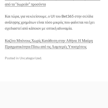
από τα “δωρεάν” προσόντα
Και τώρα, για να κλείσουμε, ο UI του Bet365 στην σελίδα
ανάληψης χρημάτων είναι τόσο μικρός που φαίνεται να έχει
σχεδιαστεί από κάποιον με οπτική αδυναμία.
Καζίνο Μπόνους Χωρίς Κατάθεση στην Αθήνα: Η Μαύρη
Πραγματικότητα Πίσω από τις Λαμπερές Υποσχέσεις
Posted in Uncategorized
.