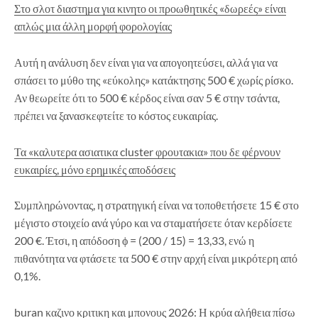
Στο σλοτ διαστημα για κινητο οι προωθητικές «δωρεές» είναι
απλώς μια άλλη μορφή φορολογίας
Αυτή η ανάλυση δεν είναι για να απογοητεύσει, αλλά για να
σπάσει το μύθο της «εύκολης» κατάκτησης 500 € χωρίς ρίσκο.
Αν θεωρείτε ότι το 500 € κέρδος είναι σαν 5 € στην τσάντα,
πρέπει να ξανασκεφτείτε το κόστος ευκαιρίας.
Τα «καλυτερα ασιατικα cluster φρουτακια» που δε φέρνουν
ευκαιρίες, μόνο ερημικές αποδόσεις
Συμπληρώνοντας, η στρατηγική είναι να τοποθετήσετε 15 € στο
μέγιστο στοιχείο ανά γύρο και να σταματήσετε όταν κερδίσετε
200 €. Έτσι, η απόδοση ϕ = (200 / 15) = 13,33, ενώ η
πιθανότητα να φτάσετε τα 500 € στην αρχή είναι μικρότερη από
0,1%.
buran καζινο κριτικη και μπονους 2026: Η κρύα αλήθεια πίσω