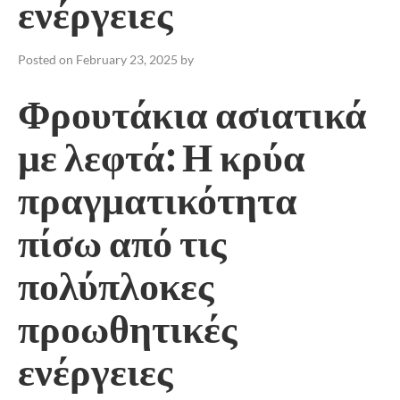
ενέργειες
Posted on
February 23, 2025
by
Φρουτάκια ασιατικά
με λεφτά: Η κρύα
πραγματικότητα
πίσω από τις
πολύπλοκες
προωθητικές
ενέργειες