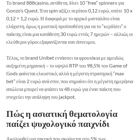
Το brand 888casino, αντίθετα, δίνει 10 “free” spinners για
Gonzo’s Quest. Ένα spin αξίζει περίπου 0,12 ευρώ, οπότε 10 x
0,12 = 1,2 ευρώ. Η διαφορά με το αρχικό μανταλάτο είναι
ελάχιστη, όμως η μυστική προϋποθέση για να το “κερδίσει” ο
παίκτης είναι μια κατάθεση 30 ευρώ εντός 7 ημερών – αλλιώς οι
ελεύθεροι γύροι εξαφανίζονται σαν άπνευμοι.
Τέλος, το brand Unibet εντάσσει τα φρουτάκια με αμειδώς
αυξημένη μηχανική – το υψηλό RTP του 98,5% του Game of
Gods φαίνεται ελκυστικό, αλλά η μέγιστη στρατηγική “max
bet” είναι 2 ευρώ ανά σπιν, που σημαίνει ότι η μέγιστη ημερήσια
απώλεια μπορεί να φτάσει τα 48 ευρώ για έναν παίκτη που
στοχεύει την ανάληψη του jackpot.
Πώς η ασιατική θεματολογία
παίζει ψυχολογικό παιχνίδι
Ακολουθεί μια τακτική που ακούγεται στο 5% των