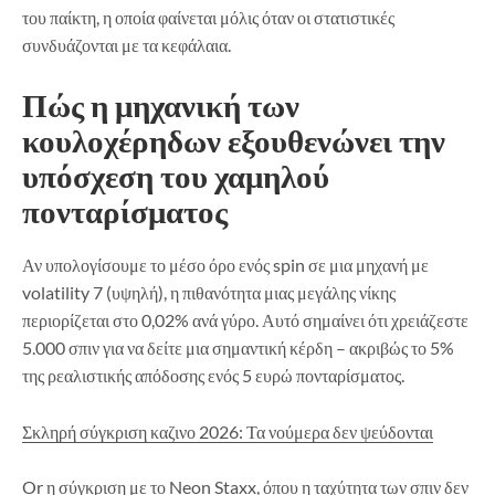
του παίκτη, η οποία φαίνεται μόλις όταν οι στατιστικές
συνδυάζονται με τα κεφάλαια.
Πώς η μηχανική των
κουλοχέρηδων εξουθενώνει την
υπόσχεση του χαμηλού
πονταρίσματος
Αν υπολογίσουμε το μέσο όρο ενός spin σε μια μηχανή με
volatility 7 (υψηλή), η πιθανότητα μιας μεγάλης νίκης
περιορίζεται στο 0,02% ανά γύρο. Αυτό σημαίνει ότι χρειάζεστε
5.000 σπιν για να δείτε μια σημαντική κέρδη – ακριβώς το 5%
της ρεαλιστικής απόδοσης ενός 5 ευρώ πονταρίσματος.
Σκληρή σύγκριση καζινο 2026: Τα νούμερα δεν ψεύδονται
Or η σύγκριση με το Neon Staxx, όπου η ταχύτητα των σπιν δεν