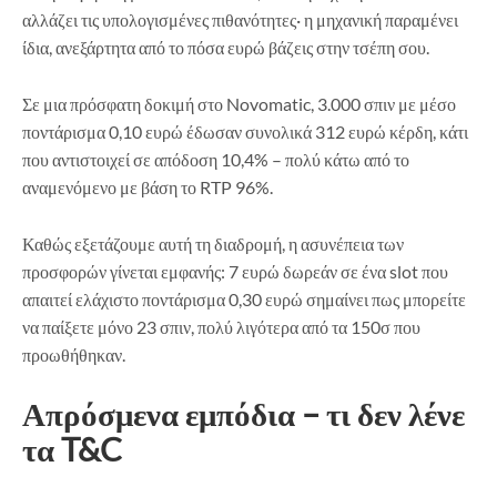
αλλάζει τις υπολογισμένες πιθανότητες· η μηχανική παραμένει
ίδια, ανεξάρτητα από το πόσα ευρώ βάζεις στην τσέπη σου.
Σε μια πρόσφατη δοκιμή στο Novomatic, 3.000 σπιν με μέσο
ποντάρισμα 0,10 ευρώ έδωσαν συνολικά 312 ευρώ κέρδη, κάτι
που αντιστοιχεί σε απόδοση 10,4% – πολύ κάτω από το
αναμενόμενο με βάση το RTP 96%.
Καθώς εξετάζουμε αυτή τη διαδρομή, η ασυνέπεια των
προσφορών γίνεται εμφανής: 7 ευρώ δωρεάν σε ένα slot που
απαιτεί ελάχιστο ποντάρισμα 0,30 ευρώ σημαίνει πως μπορείτε
να παίξετε μόνο 23 σπιν, πολύ λιγότερα από τα 150σ που
προωθήθηκαν.
Απρόσμενα εμπόδια – τι δεν λένε
τα T&C