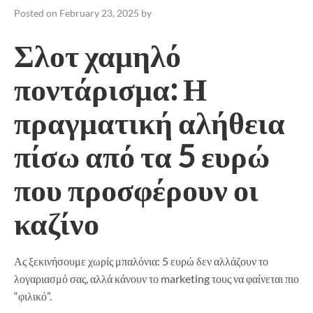
Posted on
February 23, 2025
by
Σλοτ χαμηλό
ποντάρισμα: Η
πραγματική αλήθεια
πίσω από τα 5 ευρώ
που προσφέρουν οι
καζίνο
Ας ξεκινήσουμε χωρίς μπαλόνια: 5 ευρώ δεν αλλάζουν το
λογαριασμό σας, αλλά κάνουν το marketing τους να φαίνεται πιο
“φιλικό”.