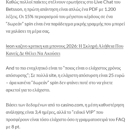
Καθώς πολλοί παίκτες στέλνουν ερωτήσεις στο Live Chat του
Betsson, η πρώτη απάντηση είναι απλώς ένα PDF με 1.200
λέξεις. Οι 15% περιορισμού του μέγιστου κέρδους σε ένα
“δωρεάν” spin είναι ένα παράδειγμα μικρής γραμμής που μπορεί
να χαλάσει τη μέρα σας.
leon καζινο κριτικη και μπονους 2026: Η Σκληρή Αλήθεια Που
Κανείς Δε Θέλει Να Ακούσει
And το πιο ενοχλητικό είναι το “ποιος είναι ο ελάχιστος χρόνος
απόσυρσης”; Σε πολλά site, η ελάχιστη απόσυρση είναι 25 ευρώ
– άρα κανένα “δωρεάν” spin δεν φτάνει ποτέ στο να γίνετε
αρκετοί για το ελάχιστο.
Βάσει των δεδομένων από το casino.com, η μέση καθυστέρηση
ανάληψης είναι 3,4 ημέρες, αλλά το “ειδικό VIP” που
προσφέρουν είναι τόσο ελάχιστο όσο η γραμματοσειρά του FAQ
με 8 pt.