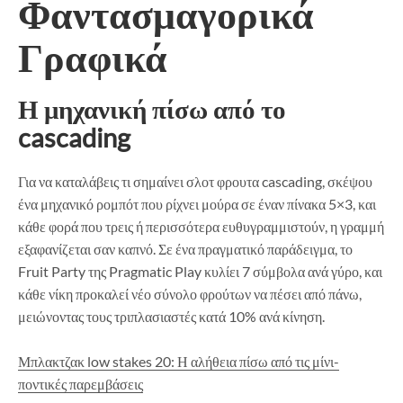
Φαντασμαγορικά
Γραφικά
Η μηχανική πίσω από το
cascading
Για να καταλάβεις τι σημαίνει σλοτ φρουτα cascading, σκέψου
ένα μηχανικό ρομπότ που ρίχνει μούρα σε έναν πίνακα 5×3, και
κάθε φορά που τρεις ή περισσότερα ευθυγραμμιστούν, η γραμμή
εξαφανίζεται σαν καπνό. Σε ένα πραγματικό παράδειγμα, το
Fruit Party της Pragmatic Play κυλίει 7 σύμβολα ανά γύρο, και
κάθε νίκη προκαλεί νέο σύνολο φρούτων να πέσει από πάνω,
μειώνοντας τους τριπλασιαστές κατά 10% ανά κίνηση.
Μπλακτζακ low stakes 20: Η αλήθεια πίσω από τις μίνι-
ποντικές παρεμβάσεις