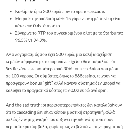
Καθόρισε όριο 200 ευρώ πριν το πρώτο cascade.
Μέτρισε την απόδοση κάθε 15 γύρων: αν η μέση νίκη είναι
κάτω από 0.4x, άφησέ το.
Σύγκρινε το RTP του συγκεκριμένου σλοτ με το Starburst:
96.5% vs 94.9%.
Αν ο λογαριασμός σου έχει 500 ευρώ, μια καλή διαχείριση
κερδών σύμφωνα με το παραπάνω σχέδιο θα διασφαλίσει ότι
δεν θα χάσεις περισσότερο από 30% του κεφαλαίου σου μέσα
σε 100 γύρους. Οι σύμβατες, όπως το 888casino, τείνουν να
προσφέρουν bonus “gift”, αλλά κανένα σύστημα δεν μπορεί να
καλύψει το πραγματικό κόστος των 0.02 ευρώ ανά spin.
And the sad truth: οι περισσότεροι παίκτες δεν καταλαβαίνουν
ότι το cascading δεν είναι κάποια μυστική στρατηγική, αλλά
απλώς έναν μηχανισμό που αυξάνει την πιθανότητα να δουν
περισσότερα σύμβολα, χωρίς όμως να βελτιώνει την πραγματική