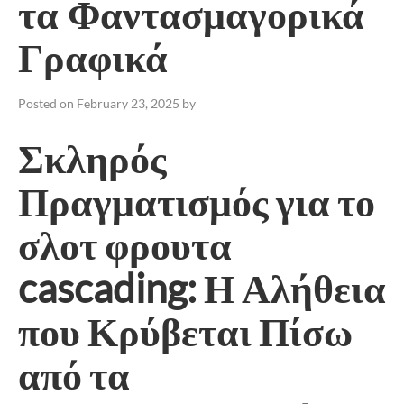
τα Φαντασμαγορικά
Γραφικά
Posted on
February 23, 2025
by
Σκληρός
Πραγματισμός για το
σλοτ φρουτα
cascading: Η Αλήθεια
που Κρύβεται Πίσω
από τα