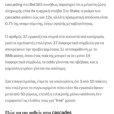
cascading στο Bet365 συνήθως παρατηρεί ότι η μέγιστη ζώνη
πληρωμής είναι 6x η αρχική στοίβα. Στο Stake, η γκάμα των
cascades φτάνει έως και 12x, αλλά η πραγματική απόδοση είναι
0.75 της αναμενόμενης, λόγω υψηλής μεταβλητότητας.
Ο αριθμός 37 εμφανίζεται συχνά στα ποσοστά ανά κατηγορία,
γιατί οι σχεδιαστές επιλέγουν 37 διαφορετικά σύμβολα για να
αποτρέψουν την προβλεψιμότητα. Σε αντιπαράθεση με το
888casino, όπου ένας παίκτης μπορεί να δει μόνο 14
διαφορετικά σύμβολα, τα odds γίνονται πιο αβέβαια, και η
καμπύλη κερδών γίνεται πιο απότομη.
Σαν επαγγελματίας, έπρεπε να υπολογίσεις ότι 3 από 10 παίκτες
που επιλέγουν το συγκεκριμένο τύπο σλοτ θα εγκαταλείψουν
μετά από 50 γύρους, επειδή η ειλικρινής ρίσκο‑απόδοση δεν
ευχαριστεί τις ελπίδες τους για “free” χρυσό.
Πώς να μη χαθείς στα cascades