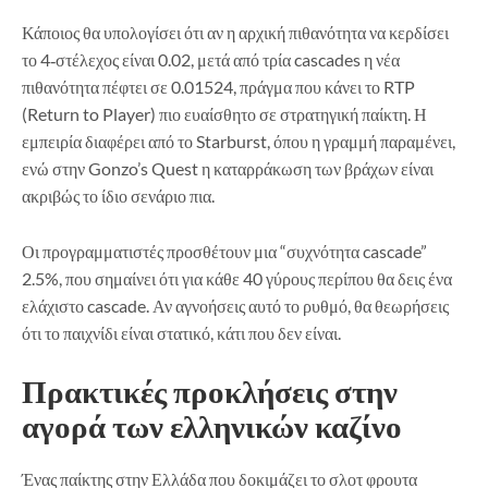
Κάποιος θα υπολογίσει ότι αν η αρχική πιθανότητα να κερδίσει
το 4‑στέλεχος είναι 0.02, μετά από τρία cascades η νέα
πιθανότητα πέφτει σε 0.01524, πράγμα που κάνει το RTP
(Return to Player) πιο ευαίσθητο σε στρατηγική παίκτη. Η
εμπειρία διαφέρει από το Starburst, όπου η γραμμή παραμένει,
ενώ στην Gonzo’s Quest η καταρράκωση των βράχων είναι
ακριβώς το ίδιο σενάριο πια.
Οι προγραμματιστές προσθέτουν μια “συχνότητα cascade”
2.5%, που σημαίνει ότι για κάθε 40 γύρους περίπου θα δεις ένα
ελάχιστο cascade. Αν αγνοήσεις αυτό το ρυθμό, θα θεωρήσεις
ότι το παιχνίδι είναι στατικό, κάτι που δεν είναι.
Πρακτικές προκλήσεις στην
αγορά των ελληνικών καζίνο
Ένας παίκτης στην Ελλάδα που δοκιμάζει το σλοτ φρουτα