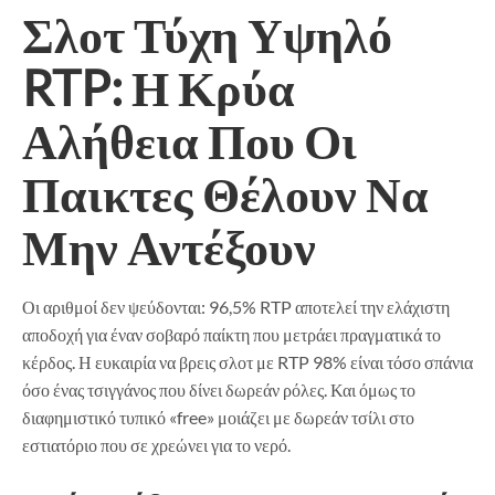
Σλοτ Τύχη Υψηλό
RTP: Η Κρύα
Αλήθεια Που Οι
Παικτες Θέλουν Να
Μην Αντέξουν
Οι αριθμοί δεν ψεύδονται: 96,5% RTP αποτελεί την ελάχιστη
αποδοχή για έναν σοβαρό παίκτη που μετράει πραγματικά το
κέρδος. Η ευκαιρία να βρεις σλοτ με RTP 98% είναι τόσο σπάνια
όσο ένας τσιγγάνος που δίνει δωρεάν ρόλες. Και όμως το
διαφημιστικό τυπικό «free» μοιάζει με δωρεάν τσίλι στο
εστιατόριο που σε χρεώνει για το νερό.