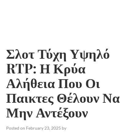
Skip
to
content
Σλοτ Τύχη Υψηλό
RTP: Η Κρύα
Αλήθεια Που Οι
Παικτες Θέλουν Να
Μην Αντέξουν
Posted on
February 23, 2025
by