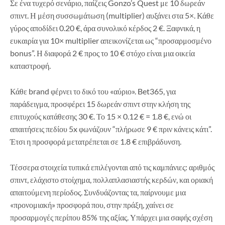
Σε ένα τυχερό σενάριο, παίζεις Gonzo’s Quest με 10 δωρεάν
σπιντ. Η μέση συσσωμάτωση (multiplier) αυξάνει στα 5×. Κάθε
γύρος αποδίδει 0.20 €, άρα συνολικό κέρδος 2 €. Ξαφνικά, η
ευκαιρία για 10× multiplier απεικονίζεται ως “προσαρμοσμένο
bonus”. Η διαφορά 2 € προς το 10 € στόχο είναι μια οικεία
καταστροφή.
Κάθε brand φέρνει το δικό του «αύριο». Bet365, για
παράδειγμα, προσφέρει 15 δωρεάν σπιντ στην κλήση της
επιτυχούς κατάθεσης 30 €. Το 15 × 0.12 € = 1.8 €, ενώ οι
απαιτήσεις πεδίου 5x φωνάζουν “πλήρωσε 9 € πριν κάνεις κάτι”.
Έτσι η προσφορά μετατρέπεται σε 1.8 € επιβράδυνση.
Τέσσερα στοιχεία τυπικά επιλέγονται από τις καμπάνιες: αριθμός
σπιντ, ελάχιστο στοίχημα, πολλαπλασιαστής κερδών, και οριακή
απαιτούμενη περίοδος. Συνδυάζοντας τα, παίρνουμε μια
«προνομιακή» προσφορά που, στην πράξη, χαίνει σε
προσαρμογές περίπου 85% της αξίας. Υπάρχει μια σαφής σχέση