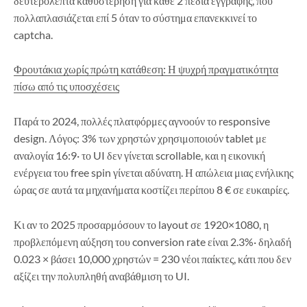
δευτερόλεπτα καθυστέρηση για κάθε 2 πεδία εγγραφής, που
πολλαπλασιάζεται επί 5 όταν το σύστημα επανεκκινεί το
captcha.
Φρουτάκια χωρίς πρώτη κατάθεση: Η ψυχρή πραγματικότητα
πίσω από τις υποσχέσεις
Παρά το 2024, πολλές πλατφόρμες αγνοούν το responsive
design. Λόγος: 3% των χρηστών χρησιμοποιούν tablet με
αναλογία 16:9· το UI δεν γίνεται scrollable, και η εικονική
ενέργεια του free spin γίνεται αδύνατη. Η απώλεια μιας ενήλικης
ώρας σε αυτά τα μηχανήματα κοστίζει περίπου 8 € σε ευκαιρίες.
Κι αν το 2025 προσαρμόσουν το layout σε 1920×1080, η
προβλεπόμενη αύξηση του conversion rate είναι 2.3%· δηλαδή
0.023 × βάσει 10,000 χρηστών = 230 νέοι παίκτες, κάτι που δεν
αξίζει την πολυπληθή αναβάθμιση το UI.