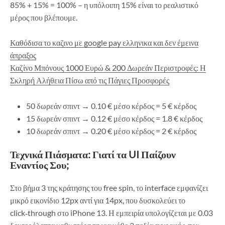
85% + 15% = 100% – η υπόλοιπη 15% είναι το ρεαλιστικό
μέρος που βλέπουμε.
Καθόδισα το καζινο με google pay ελληνικα και δεν έμεινα
άπραξος
Καζίνο Μπόνους 1000 Ευρώ & 200 Δωρεάν Περιστροφές: Η
Σκληρή Αλήθεια Πίσω από τις Πάγιες Προσφορές
50 δωρεάν σπιντ → 0.10 € μέσο κέρδος = 5 € κέρδος
15 δωρεάν σπιντ → 0.12 € μέσο κέρδος = 1.8 € κέρδος
10 δωρεάν σπιντ → 0.20 € μέσο κέρδος = 2 € κέρδος
Τεχνικά Πιάσματα: Γιατί τα UI Παίζουν
Εναντίος Σου;
Στο βήμα 3 της κράτησης του free spin, το interface εμφανίζει
μικρό εικονίδιο 12px αντί για 14px, που δυσκολεύει το
click‑through στο iPhone 13. Η εμπειρία υπολογίζεται με 0.03