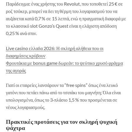
Παράδειγμα: ένας χρήστης του Revolut, που τοποθετεί 25 € σε
ροζ τσόκερ, μπορεί να δει τη θέρμη του λογαριασμού του να
αυξάνεται κατά 0,7 % σε 15 λεπτά, ενώ η πραγματική διαφορά με
το κλασσικό slot Gonzo’s Quest είναι η ελάχιστη απόδοση
0,25 % ανά σπιν.
Live casino ελλαδα 2026: Η σκληρή αλήθεια που οι
διαφημίσεις κρύβουν
Φρουτάκια με bonus game δωρεάν: το ψεύτικο χρυσό φράγμα
της αγοράς
Γιατί οι εταιρείες λανσάρουν τα “free spins” όπως ένα λευκό
γατόνι που πετάει πάνω από το τσιπάκι του μαγνήτη; Όλα είναι
υπολογισμένα, όπως το 3‑πλάσιο 1,5 % που προσμένεται σε
νέους λογαριασμούς.
Πρακτικές προτάσεις για τον σκληρή ψυχική
ψάχτρα