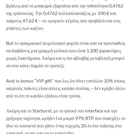
βγάλεις από το μπακαρά εξαρτάται από την πιθανότητα 0,4762
της τράπουλας. Την 0,4762 πολλαπλασιάζεις με 100 € και
παίρνεις 47,62 € – το «μαγικό» κέρδος που προβάλλεται στις
μπάντες των καζίνο.
But το πραγματικό ψυχολογικό φορτίο είναι σαν να προσπαθείς
να διαβάσεις μια γραμμή κώδικα που είναι 1.200 χαρακτήρες
χωρίς διαστήματα. Ακόμα και η πιο αβλαβής μεταβλητή μπορεί
να σου κάνει δαμάτι το τραπέζι.
And το bonus “VIP gift” που λες ότι δίνει επιπλέον 10% στους
υψηλούς παίκτες είναι απλώς καπάκι σούπας – δεν κρύβει άλλο
από το ότι το κανάλι εξόδου είναι τρύπα.
Ακόμη και το Starburst, με το φιλικό του interface και την
γρήγορη ταχύτητα, κρύβει ένα μικρό 97% RTP που διασχίζει το
ίδιο το ποσοστό που χάνει ένας τυχερός 20‑λεπτο παίκτης στο
μπακαρά, χωρίς καν να το καταλάβει.