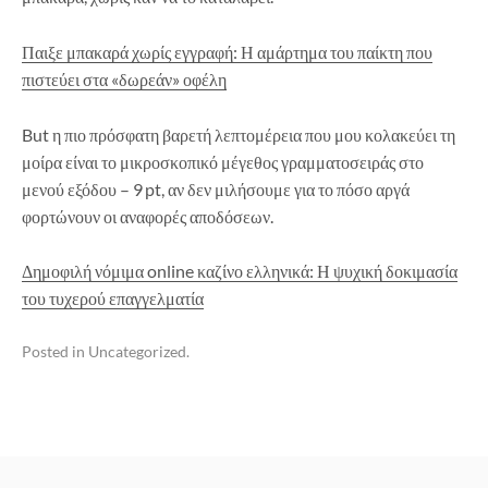
Παιξε μπακαρά χωρίς εγγραφή: Η αμάρτημα του παίκτη που
πιστεύει στα «δωρεάν» οφέλη
But η πιο πρόσφατη βαρετή λεπτομέρεια που μου κολακεύει τη
μοίρα είναι το μικροσκοπικό μέγεθος γραμματοσειράς στο
μενού εξόδου – 9 pt, αν δεν μιλήσουμε για το πόσο αργά
φορτώνουν οι αναφορές αποδόσεων.
Δημοφιλή νόμιμα online καζίνο ελληνικά: Η ψυχική δοκιμασία
του τυχερού επαγγελματία
Posted in Uncategorized
.