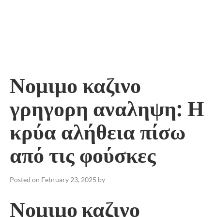
Skip
to
content
Νομιμο καζινο
γρηγορη αναληψη: Η
κρύα αλήθεια πίσω
από τις φούσκες
Posted on
February 23, 2025
by
Νομιμο καζινο