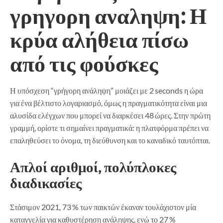
γρηγορη αναληψη: Η
κρύα αλήθεια πίσω
από τις φούσκες
Η υπόσχεση “γρήγορη ανάληψη” μοιάζει με 2 seconds η ώρα
για ένα βέλτιστο λογαριασμό, όμως η πραγματικότητα είναι μια
αλυσίδα ελέγχων που μπορεί να διαρκέσει 48 ώρες. Στην πρώτη
γραμμή, ορίστε τι σημαίνει πραγματικά: η πλατφόρμα πρέπει να
επαληθεύσει το όνομα, τη διεύθυνση και το καναδικό ταυτόπται.
Απλοί αριθμοί, πολύπλοκες
διαδικασίες
Στάσιμον 2021, 73 % των παικτών έκαναν τουλάχιστον μία
καταγγελία για καθυστέρηση ανάληψης, ενώ το 27 %