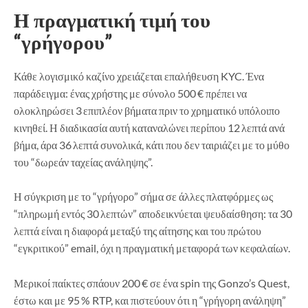
Η πραγματική τιμή του
“γρήγορου”
Κάθε λογισμικό καζίνο χρειάζεται επαλήθευση KYC. Ένα
παράδειγμα: ένας χρήστης με σύνολο 500 € πρέπει να
ολοκληρώσει 3 επιπλέον βήματα πριν το χρηματικό υπόλοιπο
κινηθεί. Η διαδικασία αυτή καταναλώνει περίπου 12 λεπτά ανά
βήμα, άρα 36 λεπτά συνολικά, κάτι που δεν ταιριάζει με το μύθο
του “δωρεάν ταχείας ανάληψης”.
Η σύγκριση με το “γρήγορο” σήμα σε άλλες πλατφόρμες ως
“πληρωμή εντός 30 λεπτών” αποδεικνύεται ψευδαίσθηση: τα 30
λεπτά είναι η διαφορά μεταξύ της αίτησης και του πρώτου
“εγκριτικού” email, όχι η πραγματική μεταφορά των κεφαλαίων.
Μερικοί παίκτες σπάουν 200 € σε ένα spin της Gonzo’s Quest,
έστω και με 95 % RTP, και πιστεύουν ότι η “γρήγορη ανάληψη”