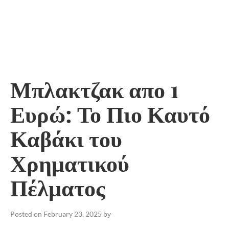
Skip
to
content
Μπλακτζακ απο 1
Ευρώ: Το Πιο Καυτό
Καβάκι του
Χρηματικού
Πέλματος
Posted on
February 23, 2025
by