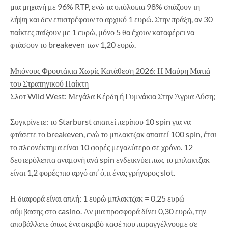
μια μηχανή με 96% RTP, ενώ τα υπόλοιπα 98% σπάζουν τη
λήψη και δεν επιστρέφουν το αρχικό 1 ευρώ. Στην πράξη, αν 30
παίκτες παίξουν με 1 ευρώ, μόνο 5 θα έχουν καταφέρει να
φτάσουν το breakeven των 1,20 ευρώ.
Μπόνους Φρουτάκια Χωρίς Κατάθεση 2026: Η Μαύρη Ματιά
του Στρατηγικού Παίκτη
Σλοτ Wild West: Μεγάλα Κέρδη ή Γυμνάκια Στην Άγρια Δύση;
Συγκρίνετε: το Starburst απαιτεί περίπου 10 spin για να
φτάσετε το breakeven, ενώ το μπλακτζακ απαιτεί 100 spin, έτσι
το πλεονέκτημα είναι 10 φορές μεγαλύτερο σε χρόνο. 12
δευτερόλεπτα αναμονή ανά spin ενδεικνύει πως το μπλακτζακ
είναι 1,2 φορές πιο αργό απ’ ό,τι ένας γρήγορος slot.
Η διαφορά είναι απλή: 1 ευρώ μπλακτζακ = 0,25 ευρώ
σύμβασης στο casino. Αν μια προσφορά δίνει 0,30 ευρώ, την
αποβάλλετε όπως ένα ακριβό καφέ που παραγγέλνουμε σε