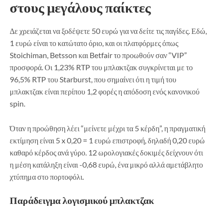
στους μεγάλους παίκτες
Δε χρειάζεται να ξοδέψετε 50 ευρώ για να δείτε τις παγίδες. Εδώ,
1 ευρώ είναι το κατώτατο όριο, και οι πλατφόρμες όπως
Stoichiman, Betsson και Betfair το προωθούν σαν “VIP”
προσφορά. Οι 1,23% RTP του μπλακτζακ συγκρίνεται με το
96,5% RTP του Starburst, που σημαίνει ότι η τιμή του
μπλακτζακ είναι περίπου 1,2 φορές η απόδοση ενός κανονικού
spin.
Όταν η προώθηση λέει “μείνετε μέχρι τα 5 κέρδη”, η πραγματική
εκτίμηση είναι 5 x 0,20 = 1 ευρώ επιστροφή, δηλαδή 0,20 ευρώ
καθαρό κέρδος ανά γύρο. 12 ωρολογιακές δοκιμές δείχνουν ότι
η μέση κατάληξη είναι -0,68 ευρώ, ένα μικρό αλλά αμετάβλητο
χτύπημα στο πορτοφόλι.
Παράδειγμα λογισμικού μπλακτζακ