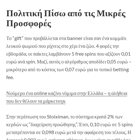
Πολιτική Πίσω από τις Μικρές
Προσφορές
Το “gift” που προβάλλεται στα banner είναι σαν ένα κομμάτι
λευκού ψωμιού που ρίχνεις στο χέρι ένα ζώο. 4 φορές την
εβδομάδα, οι παίκτες λαμβάνουν 5 free spins που αξίζουν 0,01
ευρώ ανά spin. Μαζί, αυτός ο αλγόριθμος αποδίδει 0,05 ευρώ –
μικρότερο από το κόστος των 0,07 ευρώ για το τυπικό betting
fee.
Νούμερο ένα online καζίνο νόμιμα στην Ελλάδα – η αλήθεια
που δεν θέλουν τα μάρκετινγκ
Στην περίπτωση του Stoiximan, το σύστημα κρατά 2% των
κερδών ως “διαχείριση προώθησης”. Έτσι, 0,10 ευρώ σε 5 spins
μετατρέπονται σε 0,098 ευρώ μετά την αφαίρεση του τέλους. Η
διαφορά 0,002 ευρώ φαίνεται αβάσιμη, όμως είναι ακριβής όσο