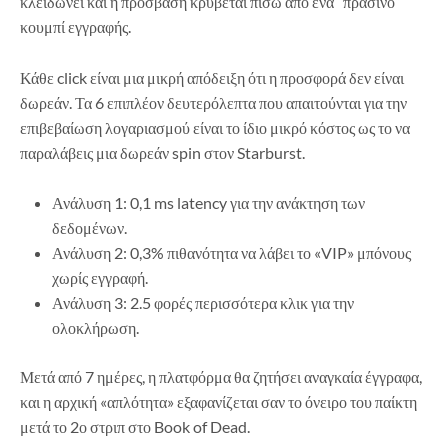
κλειδώνει και η πρόσβαση κρύβεται πίσω από ένα “πράσινο”
κουμπί εγγραφής.
Κάθε click είναι μια μικρή απόδειξη ότι η προσφορά δεν είναι
δωρεάν. Τα 6 επιπλέον δευτερόλεπτα που απαιτούνται για την
επιβεβαίωση λογαριασμού είναι το ίδιο μικρό κόστος ως το να
παραλάβεις μια δωρεάν spin στον Starburst.
Ανάλυση 1: 0,1 ms latency για την ανάκτηση των
δεδομένων.
Ανάλυση 2: 0,3% πιθανότητα να λάβει το «VIP» μπόνους
χωρίς εγγραφή.
Ανάλυση 3: 2.5 φορές περισσότερα κλικ για την
ολοκλήρωση.
Μετά από 7 ημέρες, η πλατφόρμα θα ζητήσει αναγκαία έγγραφα,
και η αρχική «απλότητα» εξαφανίζεται σαν το όνειρο του παίκτη
μετά το 2ο στριπ στο Book of Dead.