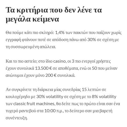
Τα κριτήρια που δεν λένε τα
μεγάλα κείμενα
Θα πούμε κάτι πιο σκληρό: 1,4% των παικτών που παίζουν χωρίς
εγγραφή φτάνουν ποτέ σε απόδοση πάνω από 30% σε σχέση με
τη συσσωρευμένη απώλεια.
Και το πιο αστείο; στο ίδιο casino, οι 3 πιο ενεργοί χρήστες
έχουν συνολικά 13.500 € σε αποθέματα, ενώ οι 50 που μείναν
ανώνυμοι έχουν μόνο 200 € συνολικά.
Αν συγκρίνετε τη διάρκεια μίας συνεδρίας 15 λεπτών σε
κουλοχέρηδο με 30% volatility σε σχέση με το 8% volatility
των classic fruit machines, θα δείτε πως το πρώτο είναι σαν ένα
τυχερό ραντεβού στα 10:00 π.μ., το δεύτερο σαν μια βαρετή
συνέντευξη.