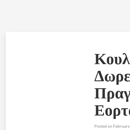
Skip
to
content
Κουλ
Δωρε
Πραγ
Εορτ
Posted on
February