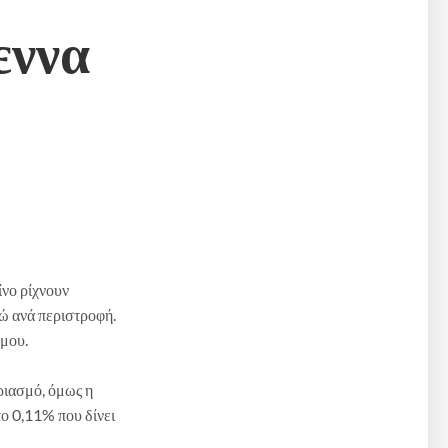
εννα
ίνο ρίχνουν
ρώ ανά περιστροφή.
θμου.
αριασμό, όμως η
το 0,11% που δίνει