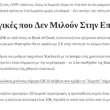
 ενός «VIP» πακέτου, όπως το δωρεάν δώρο σε ένα από τα πιο μακροσκ
τική πρέσα σε ένα δωμάτιο χωρίς κλειδαριά – δεν ανοίγει την πύλη ούτ
ικές που Δεν Μιλούν Στην Ε
 20€ σε slot όπως το Book of Dead, η συνολική σου τρέχουσα απώλεια
 για μια «free spin» θα σε αφήσει με 2 € στην τσέπη αν το κέρμα είναι 
θμού του ρυθμού παιχνιδιού Starburst με το tempo ενός χριστουγεννι
τητα δεν είναι σύμφωνο με την κερδοφορία – το 1.6x multiplier της St
έση απόδοση ενός φθηνού ελαστικού.
 κωδικός μπόνους σήμερα GR: Η αλήθεια που κρύβει το “δωρεάν” σήμ
καζίνο προσφέρει 10 δωρεάν περιστροφές, η προϋπόθεση συχνά είναι ν
σι, η απώλεια συνολικά είναι 10€, δηλαδή το ποσό που λείπει από το μ