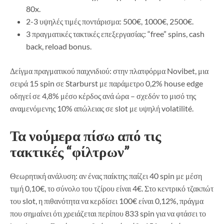
80x.
2-3 υψηλές τιμές ποντάρισμα: 500€, 1000€, 2500€.
3 πραγματικές τακτικές επεξεργασίας: “free” spins, cash
back, reload bonus.
Δείγμα πραγματικού παιχνιδιού: στην πλατφόρμα Novibet, μια
σειρά 15 spin σε Starburst με παράμετρο 0,2% house edge
οδηγεί σε 4,8% μέσο κέρδος ανά ώρα – σχεδόν το μισό της
αναμενόμενης 10% απώλειας σε slot με υψηλή volatilité.
Τα νούμερα πίσω από τις
τακτικές “φίλτρων”
Θεωρητική ανάλυση: αν ένας παίκτης παίζει 40 spin με μέση
τιμή 0,10€, το σύνολο του τζίρου είναι 4€. Στο κεντρικό τζακπώτ
του slot, η πιθανότητα να κερδίσει 100€ είναι 0,12%, πράγμα
που σημαίνει ότι χρειάζεται περίπου 833 spin για να φτάσει το