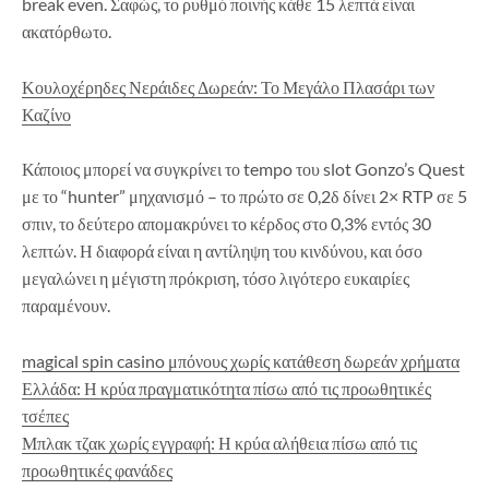
break even. Σαφώς, το ρυθμό ποινής κάθε 15 λεπτά είναι
ακατόρθωτο.
Κουλοχέρηδες Νεράιδες Δωρεάν: Το Μεγάλο Πλασάρι των
Καζίνο
Κάποιος μπορεί να συγκρίνει το tempo του slot Gonzo’s Quest
με το “hunter” μηχανισμό – το πρώτο σε 0,2δ δίνει 2× RTP σε 5
σπιν, το δεύτερο απομακρύνει το κέρδος στο 0,3% εντός 30
λεπτών. Η διαφορά είναι η αντίληψη του κινδύνου, και όσο
μεγαλώνει η μέγιστη πρόκριση, τόσο λιγότερο ευκαιρίες
παραμένουν.
magical spin casino μπόνους χωρίς κατάθεση δωρεάν χρήματα
Ελλάδα: Η κρύα πραγματικότητα πίσω από τις προωθητικές
τσέπες
Μπλακ τζακ χωρίς εγγραφή: Η κρύα αλήθεια πίσω από τις
προωθητικές φανάδες