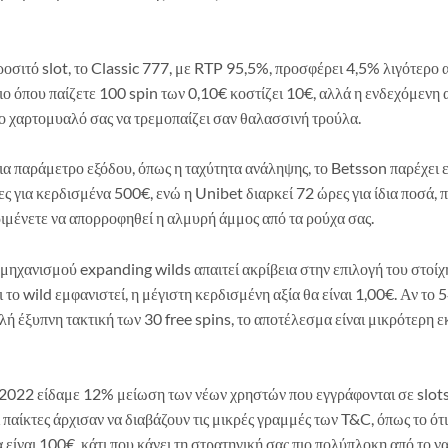
ροσιτό slot, το Classic 777, με RTP 95,5%, προσφέρει 4,5% λιγότερο 
ο όπου παίζετε 100 spin των 0,10€ κοστίζει 10€, αλλά η ενδεχόμενη 
το χαρτομυαλό σας να τρεμοπαίζει σαν θαλασσινή τρούλα.
α παράμετρο εξόδου, όπως η ταχύτητα ανάληψης, το Betsson παρέχει 
 για κερδισμένα 500€, ενώ η Unibet διαρκεί 72 ώρες για ίδια ποσά, π
ιμένετε να απορροφηθεί η αλμυρή άμμος από τα ρούχα σας.
 μηχανισμού expanding wilds απαιτεί ακρίβεια στην επιλογή του στοίχη
ι το wild εμφανιστεί, η μέγιστη κερδισμένη αξία θα είναι 1,00€. Αν το
πλή έξυπνη τακτική των 30 free spins, το αποτέλεσμα είναι μικρότερη 
ο 2022 είδαμε 12% μείωση των νέων χρηστών που εγγράφονται σε slot
ι παίκτες άρχισαν να διαβάζουν τις μικρές γραμμές των T&C, όπως το ότ
είναι 100€, κάτι που κάνει τη στρατηγική σας πιο πολύπλοκη από το ν