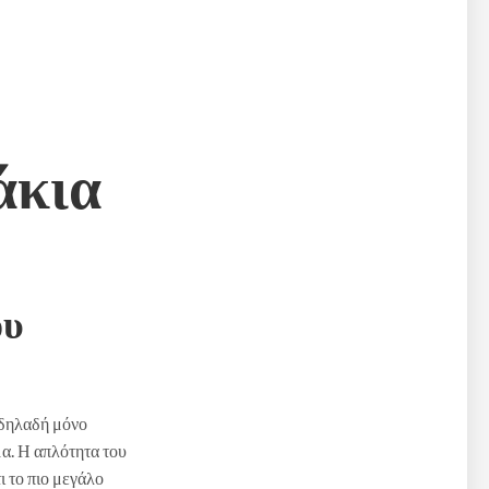
άκια
ου
 δηλαδή μόνο
α. Η απλότητα του
ι το πιο μεγάλο