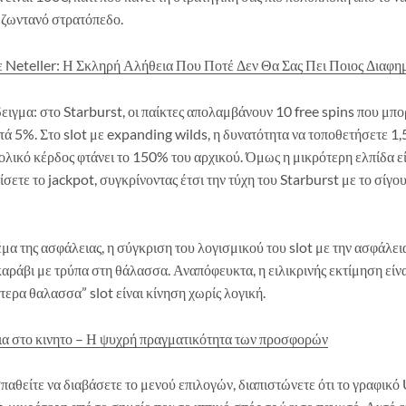
α ζωντανό στρατόπεδο.
 Neteller: Η Σκληρή Αλήθεια Που Ποτέ Δεν Θα Σας Πει Ποιος Διαφημ
ειγμα: στο Starburst, οι παίκτες απολαμβάνουν 10 free spins που μπο
τά 5%. Στο slot με expanding wilds, η δυνατότητα να τοποθετήσετε 1,
νολικό κέρδος φτάνει το 150% του αρχικού. Όμως η μικρότερη ελπίδα ε
ίσετε το jackpot, συγκρίνοντας έτσι την τύχη του Starburst με το σίγο
έμα της ασφάλειας, η σύγκριση του λογισμικού του slot με την ασφάλεια
καράβι με τρύπα στη θάλασσα. Αναπόφευκτα, η ειλικρινής εκτίμηση είναι
ερα θαλασσα” slot είναι κίνηση χωρίς λογική.
α στο κινητο – Η ψυχρή πραγματικότητα των προσφορών
σπαθείτε να διαβάσετε το μενού επιλογών, διαπιστώνετε ότι το γραφικό