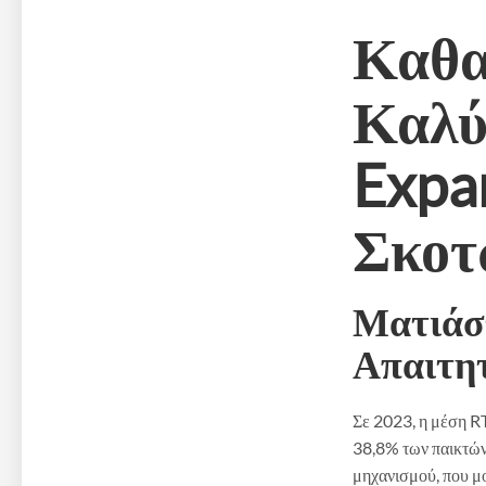
Καθα
Καλύ
Expa
Σκοτ
Ματιάσ
Απαιτη
Σε 2023, η μέση R
38,8% των παικτών
μηχανισμού, που μο