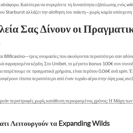
 αδιάφορο. Καλύτερα να συγκρίνετε τη δυνατότητα εξάπλωσης ενός wil
του Starburst αλλάζει την αίσθηση του παίκτη—χωρίς καμία υπόσχεση 
λεία Σας Δίνουν οι Πραγματι
ς
αι 888casino—τρεις ονομασίες που ακούγονται περισσότερο σαν αδύν
κά σφραγισμένα κέρδη. Στο Unibet, το μέγιστο bonus 100€ συν συνοδ
 μετατρέπουμε σε πραγματικά χρήματα, είναι περίπου 0,06€ ανά spin. Έ
οσφέρουν τίποτα περισσότερο από έναν τυχαίο αέρα στην όψη μιας ανε
ρεάν περιστροφές χωρίς κατάθεση περιορισμένος χρόνος: Η Μάχη τω
τι Λειτουργούν τα Expanding Wilds