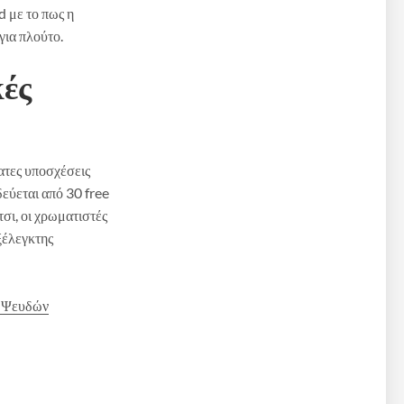
d με το πως η
για πλούτο.
κές
ατες υποσχέσεις
εύεται από 30 free
τσι, οι χρωματιστές
ξέλεγκτης
ν Ψευδών