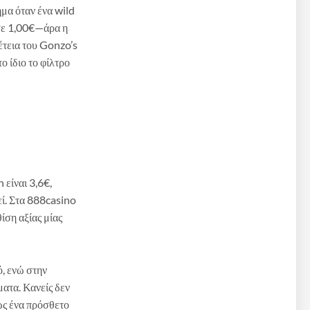
μα όταν ένα wild
 σε 1,00€—άρα η
έτεια του Gonzo’s
ο ίδιο το φίλτρο
 είναι 3,6€,
εί. Στα 888casino
ίση αξίας μίας
ό, ενώ στην
ματα. Κανείς δεν
λώς ένα πρόσθετο