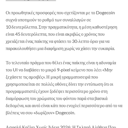
Οι προωθητικές προσφορές που σχετίζονται με το Dogecoin
συχνά υποτιμούν το ρυθμό των συναλλαγών σε
10 δευτερόλεπτα. Στην πραγματικότητα, η μέση καθυστέρηση
είναι 45 δευτερόλεπτα, που είναι ακριβώς ο χρόνος που
χρειάζεται ένας παίκτης να φτάσει το 30‑λεπτο όριο για να
παρακολουθήσει μια διαφήμιση χωρίς να χάσει την ευκαιρία.
Το τελευταίο πράγμα που θέλει ένας παίκτης είναι η αδυναμία
του UI να διαβάσει το μικρό 9‑pixel κείμενο που λέει «Μην
ξεχάσετε τις αμοιβές». Η μικρή γραμματοσειρά που
χρησιμοποιείται σε πολλές οθόνες δίνει την εντύπωση ότι οι
προγραμματιστές έχουν ξοδέψει περισσότερο χρόνο στη
διαμόρφωση του χρώματος του φόντου παρά στα βασικά
δεδομένα, και αυτό είναι κάτι που ενοχλεί περισσότερο από το να
βλέπεις να σου «δωρίζουν» Dogecoin.
Ασφαλή Καζίνο Χωρίς Άδεια 2026: Η Σκληρή Αλήθεια Που