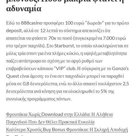
αδυναμία
Εδώ το 888casino προσφέρει 100 ευρώ “δωρεάν” για το πρώτο
deposit, αλλά σε 12 λεπτά το σύστημα απεικονίζει ότι
απαιτείται να φτάσετε 70x το ποσό (συγκεκριμένα 7.000 ευρώ
στο τρέχον παιχνίδι). Στο Starburst, το οποίο ολοκληρώνεται σε
μόλις τρία σπιντ για ένα πλήρες κύκλο, η υψηλή μεταβλητότητα
παίζει αντίστροφα σε σχέση με το αργό ρυθμό των
επιβραβεύσεων κάποιου “VIP” club. Η σύγκριση με το Gonzo’s
Quest είναι άμεση: το ένα σετ παιχνιδιών μπορεί να παραχθεί
μέσα σε 0,8 δευτερόλεπτα, ενώ το άλλο απαιτεί τουλάχιστον 2,5
δευτερόλεπτα ανά κίνηση για να ολοκληρωθεί το 5% της
συνολικής προγράμματος πόντων.
Φρουτάκια Χωρίς Download στην Ελλάδα: Η Αλήθεια
Παιχνιδιού Που Δεν Θέλει Πρακτικά Ευκολία
Καλύτερα Χρυσός Buy Bonus Φρουτάκια: Η Σκληρή Αποδοχή