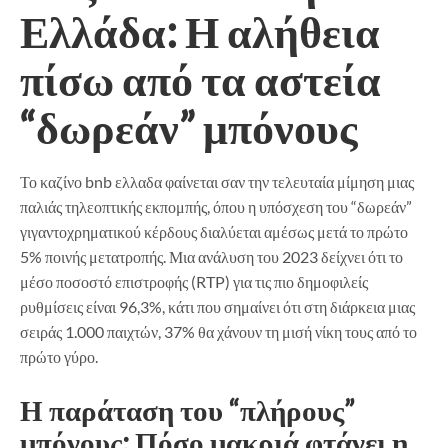
Ελλάδα: Η αλήθεια
πίσω από τα αστεία
“δωρεάν” μπόνους
Το καζίνο bnb ελλαδα φαίνεται σαν την τελευταία μίμηση μιας
παλιάς τηλεοπτικής εκπομπής, όπου η υπόσχεση του “δωρεάν”
γιγαντοχρηματικού κέρδους διαλύεται αμέσως μετά το πρώτο
5% ποινής μετατροπής. Μια ανάλυση του 2023 δείχνει ότι το
μέσο ποσοστό επιστροφής (RTP) για τις πιο δημοφιλείς
ρυθμίσεις είναι 96,3%, κάτι που σημαίνει ότι στη διάρκεια μιας
σειράς 1.000 παιχτών, 37% θα χάνουν τη μισή νίκη τους από το
πρώτο γύρο.
Η παράταση του “πλήρους”
μπόνους: Πόσο μακριά φτάνει η