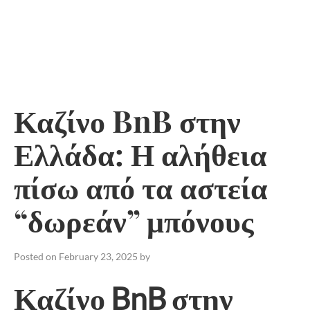
Skip
to
content
Καζίνο BnB στην
Ελλάδα: Η αλήθεια
πίσω από τα αστεία
“δωρεάν” μπόνους
Posted on
February 23, 2025
by
Καζίνο BnB στην