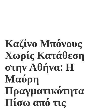
Skip
to
content
Καζίνο Μπόνους
Χωρίς Κατάθεση
στην Αθήνα: Η
Μαύρη
Πραγματικότητα
Πίσω από τις