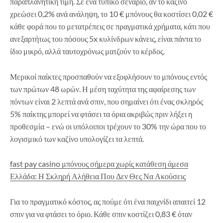
παραπλανητική τιμή. Σε ένα τυπικό σενάριο, αν το καζίνο
χρεώσει 0,2% ανά ανάληψη, το 10 € μπόνους θα κοστίσει 0,02 €
κάθε φορά που το μετατρέπεις σε πραγματικά χρήματα, κάτι που
ανεξαρτήτως του πόσους 5x κυλίνδρων κάνεις, είναι πάντα το
ίδιο μικρό, αλλά ταυτοχρόνως ματζούν το κέρδος.
Μερικοί παίκτες προσπαθούν να εξοφλήσουν το μπόνους εντός
των πρώτων 48 ωρών. Η μέση ταχύτητα της αφαίρεσης των
πόντων είναι 2 λεπτά ανά σπιν, που σημαίνει ότι ένας σκληρός
5% παίκτης μπορεί να φτάσει τα όρια ακριβώς πριν λήξει η
προθεσμία – ενώ οι υπόλοιποι τρέχουν το 30% την ώρα που το
λογισμικό των καζίνο υπολογίζει τα λεπτά.
fast pay casino μπόνους σήμερα χωρίς κατάθεση άμεσα
Ελλάδα: Η Σκληρή Αλήθεια Που Δεν Θες Να Ακούσεις
Για το πραγματικό κόστος, ας πούμε ότι ένα παιχνίδι απαιτεί 12
σπιν για να φτάσει το όριο. Κάθε σπιν κοστίζει 0,83 € όταν