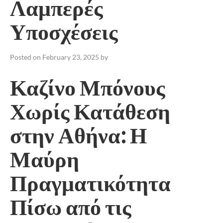
Λαμπερές
Υποσχέσεις
Posted on
February 23, 2025
by
Καζίνο Μπόνους
Χωρίς Κατάθεση
στην Αθήνα: Η
Μαύρη
Πραγματικότητα
Πίσω από τις