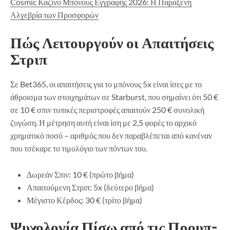
Cosmic Καζίνο Μπόνους Εγγραφής 2026: Η Παράξενη
Αλγεβρία των Προσφορών
Πώς Λειτουργούν οι Απαιτήσεις
Στριπ
Σε Bet365, οι απαιτήσεις για το μπόνους 5x είναι ίσες με το
άθροισμα των στοιχημάτων σε Starburst, που σημαίνει ότι 50 €
σε 10 € σπιν τυπικές περιστροφές απαιτούν 250 € συνολική
ζυγώση. Η μέτρηση αυτή είναι ίση με 2,5 φορές το αρχικό
χρηματικό ποσό – αριθμός που δεν παραβλέπεται από κανέναν
που τσέκαρε το τιμολόγιο των πόντων του.
Δωρεάν Σπιν: 10 € (πρώτο βήμα)
Απαιτούμενη Στριπ: 5x (δεύτερο βήμα)
Μέγιστο Κέρδος: 30 € (τρίτο βήμα)
Ψυχολογία Πίσω από τις Προυπ-