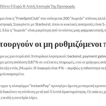
ο Πόντο 5 Ευρώ Η Απλή Αποτυχία Της Προσφοράς
α είναι η “FreeSpinClub” που υπόσχεται 200 “δωρεάν” σπίνους αλλά α
στροφή. Συγκρίνετε με Starburst, όπου οι κυκλικές ανατροπές είναι 5‑
. Εδώ η “δωρεάν” είναι μικρότερη από το κόστος μιας φαρμακευτικής σ
τουργούν οι μη ρυθμιζόμενοι 
ημα ως μια σειρά από 3 σπυράκια λογισμικού: backend, payment gate
έχει μέση απόδοση 0,87 % σε ευέλικτες πληρωμές, ενώ οι γρήγορες αν
ίτευξη εντός 24 ωρών. Η διαφορά είναι 9 % – ακριβώς η πιθανότητα να 
 μπλοκαρισμένο.
ειγμα: η πλατφόρμα “InstantPay” προσφέρει άμεση μετατροπή κρυπτ
λά διακόπτει τη σύνδεση μετά από 5 λεπτά δραστηριότητας. Οι παίκτες 
επειδή η συνεδρία λήγει.