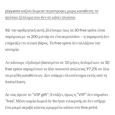
playamo καζινο δωρεαν περιστροφες χωρις καταθεση: το
ψεύτικο ξέπλυμα που δεν σε κάνει πλούσιο
Με την αριθμητική αυτή, βλέπουμε πως τα 30 free spins είναι
παρόμοια με τα 200 μιλτάρ σε ένα αεροπλάνο – η παραμονή δεν
επηρεάζει το τελικό βάρος. Τα free spins δεν αλλάζουν την
ισοτιμία.
Αν κάνουμε εξοδισμό βασισμένο σε 10 μήνες δεδομένων, τα 30
free spins παραμένουν το ίδιο ποσοστό απώλειας 97,2% σε όλα
τα μεγέθη καταθέσεων. Δεν υπάρχει πλεονέκτημα εκτός από τη
διασκέδαση.
Δε σας άρεσε το “VIP gift”; Εντάξει, όμως η “VIP” δεν σημαίνει
“free”. Μόνο καμία δωρεά δε θα ήταν ειλικρινής αν δεν υπήρχε
ένα μικρό ακριβό κόστος κρυμμένο κάπου στο fine print.