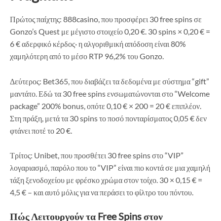
Πρώτος παίχτης: 888casino, που προσφέρει 30 free spins σε
Gonzo’s Quest με μέγιστο στοιχείο 0,20 €. 30 spins × 0,20 € =
6 € αδερφικό κέρδος· η αλγοριθμική απόδοση είναι 80%
χαμηλότερη από το μέσο RTP 96,2% του Gonzo.
Δεύτερος: Bet365, που διαβάζει τα δεδομένα με σύστημα “gift”
μαντάτο. Εδώ τα 30 free spins ενσωματώνονται στο “Welcome
package” 200% bonus, οπότε 0,10 € × 200 = 20 € επιπλέον.
Στη πράξη, μετά τα 30 spins το ποσό πονταρίσματος 0,05 € δεν
φτάνει ποτέ το 20 €.
Τρίτος: Unibet, που προσθέτει 30 free spins στο “VIP”
λογαριασμό, παρόλο που το “VIP” είναι πιο κοντά σε μια χαμηλή
τάξη ξενοδοχείου με φρέσκο χρώμα στον τοίχο. 30 × 0,15 € =
4,5 € – και αυτό μόλις για να περάσει το φίλτρο του πόντου.
Πώς Λειτουργούν τα Free Spins στον