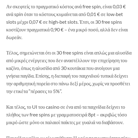
Αν σκεφτείς το πραγματικό κόστος ανά free spin, είναι 0,03 €
ανά spin όταν το κόστους κυμαίνεται από 0,01 € σε low‑bet
slots μέχρι 0,07 € σε high‑bet slots. Έτσι, οι 30 free spins
κοστίζουν πραγματικά 0,90 € – ένα μικρό ποσό, αλλά δεν είναι
δωρεάν.
Τέλος, σημειώνεται ότι οι 30 free spins είναι απλώς μια αλυσίδα
από μικρές ενέργειες που δεν αναστέλλουν την επιχείρηση του
καζίνο, όπως η αλυσίδα από 30 κουτάκια που ανοίγουν μια
γνήσια παγίδα. Επίσης, η διεπαφή του παιχνιδιού τυπικά δείχνει
την αριθμητική πορεία στο πάνω δεξί μέρος, χωρίς να προσθέτει
την ετικέτα “πέρασες το 5%”.
Και τέλος, το UI του casino σε ένα από τα παιχνίδια δείχνει το
πλήθος των free spins με γραμματοσειρά 8pt – ακριβώς τόσο
μικρό ώστε μόνο οι παλαιοί παίκτες με γυαλιά να διαβάσουν.
Παιχνίδια καζίνο χωρίς κατάθεση: Η κρύα πραγματικότητα πίσω