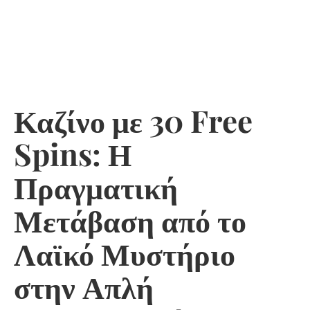
Skip
to
content
Καζίνο με 30 Free
Spins: Η
Πραγματική
Μετάβαση από το
Λαϊκό Μυστήριο
στην Απλή