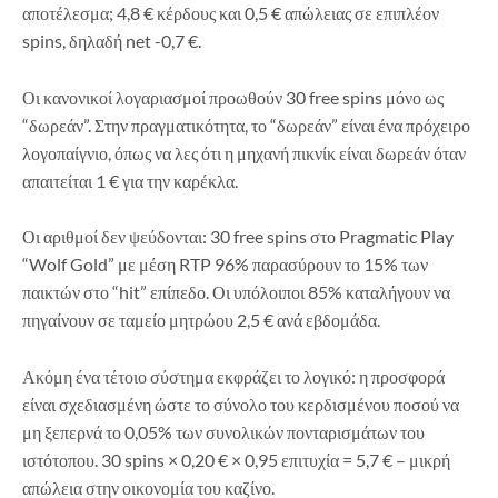
αποτέλεσμα; 4,8 € κέρδους και 0,5 € απώλειας σε επιπλέον
spins, δηλαδή net -0,7 €.
Οι κανονικοί λογαριασμοί προωθούν 30 free spins μόνο ως
“δωρεάν”. Στην πραγματικότητα, το “δωρεάν” είναι ένα πρόχειρο
λογοπαίγνιο, όπως να λες ότι η μηχανή πικνίκ είναι δωρεάν όταν
απαιτείται 1 € για την καρέκλα.
Οι αριθμοί δεν ψεύδονται: 30 free spins στο Pragmatic Play
“Wolf Gold” με μέση RTP 96% παρασύρουν το 15% των
παικτών στο “hit” επίπεδο. Οι υπόλοιποι 85% καταλήγουν να
πηγαίνουν σε ταμείο μητρώου 2,5 € ανά εβδομάδα.
Ακόμη ένα τέτοιο σύστημα εκφράζει το λογικό: η προσφορά
είναι σχεδιασμένη ώστε το σύνολο του κερδισμένου ποσού να
μη ξεπερνά το 0,05% των συνολικών πονταρισμάτων του
ιστότοπου. 30 spins × 0,20 € × 0,95 επιτυχία = 5,7 € – μικρή
απώλεια στην οικονομία του καζίνο.