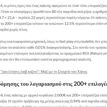
 οι μέσες ώρες που ένας παίκτης αφιερώνει σε έναν τύπο επιτραπέζιο
 Όταν οι πλατφόρμες προσθέτουν 80 νέα παιχνίδια ανά μήνα, η αριθμη
3.7 ≈ 21,6 – περίπου 22 φορές περισσότερο τυφλή ενέργεια. Οι παίκτ
 τα 200+ επιτραπέζια τείνουν να τυπώνουν 12.5% περισσότερα σπίντ α
παγίδα χωρίς τέλος.
χέως κυκλοφορούσα μηχανική, όπως το fast play στη roulette, δεν μπο
ώπου να αναλύσει κάθε 0,01% διαφοροποίησης. Στο ποντίο του «μαγικ
θασμένων επιλογών πολλαπλασιάζονται, το πραγματικό ROI (Return o
τι που δεν θα εντυπωσιάσει κανένα χαρτοχρηματικό αναλυτή.
για ελληνες λαιβ καζινο”: Μαζί με το Στοιχείο του Χάους
όμησης του λογαριασμού στις 200+ επιλογέ
4, ένας παίκτης με αρχικό κεφάλαιο 2.000€ και 200+ επιτραπέζια επιλ
ομάδα. Η σχεδόν πρόβλεψη της μέσης απώλειας 0,94% ανά παρτίδα οδη
ου σημαίνει -9,35% του αρχικού κεφαλαίου. Αν το ίδιο άτομο συγκρίν