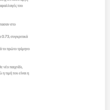
παραλλαγές του
φτασαν στο
 0.73, συγκριτικά
ά το πρώτο τρίμηνο
ε νέο παιχνίδι,
 η τιμή του είναι η