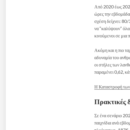
Από 2020 έως 2024,
ώρες την εβδομάδα.
σχέση δείχνει: 80/
να “καλύψουν” όλα
κινούμενοι σε μια 
Ακόμη και η πιο τα
αδυναμία του ανθρ
οι στήλες των λαν
παραμένει 0,62, κά
Η Καταστροφή των “
Πρακτικές δ
Σε ένα σενάριο 202
παιχνίδια ανά εβδ
πλεόνασμα -187€, π