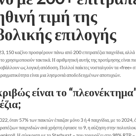
ηθινή τιμή της
βολικής επιλογής
23, 150 καζίνο προσφέρουν πάνω από 200 επιτραπέζια παιχνίδια, αλλά
το χρησιμοποιούν τακτικά. Η αριθμητική αυτής της προτίμησης είναι πι
ροβάλλουν ως λογική απόδοση. Πολλοί παίκτες νοσταλγούν τα «free» σ
πραγματικότητα είναι μια λησμονιά αποδεδειγμένων αποτυχιών.
ριβώς είναι το “πλεονέκτημα
έζια;
022, όταν 57% των παικτών έπαιζαν μόνο 3 ή 4 παιχνίδια, με το 2024, 
ραπέζιων παιχνιδιών ανά χρήστη έφτασε το 9, η αύξηση στην πολυπλοκ
nkroll. Η σύγκριση με το Starburst – που τριγυρίζει στο 98% RTP – 