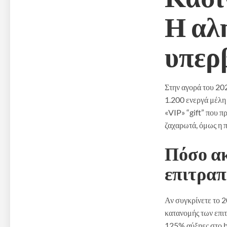
Η αλ
υπερ
Στην αγορά του 20
1.200 ενεργά μέλη 
«VIP» “gift” που π
ζαχαρωτά, όμως η 
Πόσο ακ
επιτραπ
Αν συγκρίνετε το 2
κατανομής των επιτ
125% αύξηες στο ba