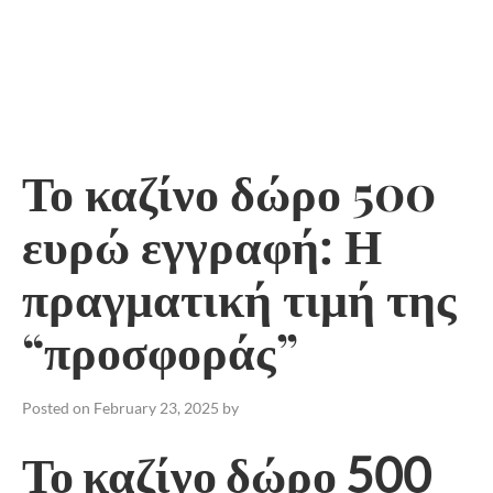
Skip
to
content
Το καζίνο δώρο 500
ευρώ εγγραφή: Η
πραγματική τιμή της
“προσφοράς”
Posted on
February 23, 2025
by
Το καζίνο δώρο 500