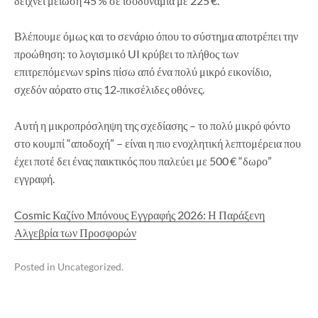
δείχνει μείωση 45 % σε ισοδυναμία με 225 €.
Βλέπουμε όμως και το σενάριο όπου το σύστημα αποτρέπει την
προώθηση: το λογισμικό UI κρύβει το πλήθος των
επιτρεπόμενων spins πίσω από ένα πολύ μικρό εικονίδιο,
σχεδόν αόρατο στις 12‑πικσέλιδες οθόνες.
Αυτή η μικροπρόσληψη της σχεδίασης – το πολύ μικρό φόντο
στο κουμπί “αποδοχή” – είναι η πιο ενοχλητική λεπτομέρεια που
έχει ποτέ δει ένας παικτικός που παλεύει με 500 € “δωρο”
εγγραφή.
Cosmic Καζίνο Μπόνους Εγγραφής 2026: Η Παράξενη
Αλγεβρία των Προσφορών
Posted in Uncategorized
.