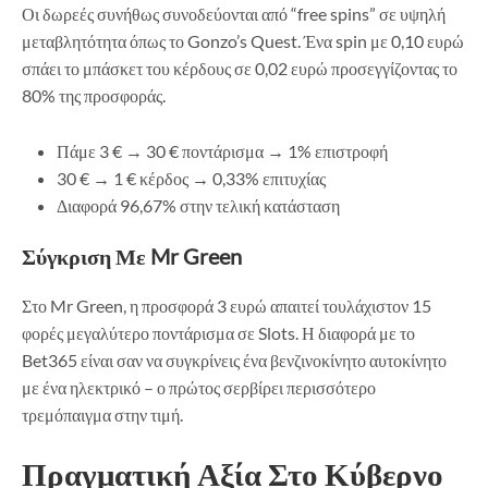
Οι δωρεές συνήθως συνοδεύονται από “free spins” σε υψηλή
μεταβλητότητα όπως το Gonzo’s Quest. Ένα spin με 0,10 ευρώ
σπάει το μπάσκετ του κέρδους σε 0,02 ευρώ προσεγγίζοντας το
80% της προσφοράς.
Πάμε 3 € → 30 € ποντάρισμα → 1% επιστροφή
30 € → 1 € κέρδος → 0,33% επιτυχίας
Διαφορά 96,67% στην τελική κατάσταση
Σύγκριση Με Mr Green
Στο Mr Green, η προσφορά 3 ευρώ απαιτεί τουλάχιστον 15
φορές μεγαλύτερο ποντάρισμα σε Slots. Η διαφορά με το
Bet365 είναι σαν να συγκρίνεις ένα βενζινοκίνητο αυτοκίνητο
με ένα ηλεκτρικό – ο πρώτος σερβίρει περισσότερο
τρεμόπαιγμα στην τιμή.
Πραγματική Αξία Στο Κύβερνο