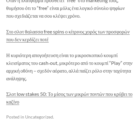
Όταν η πλατφόρμα προσθέτει “free” στο marketing τους,
θυμήσου ότι το “free” είναι μόλις ένα λογικό σύνολο ψηφίων
που σχεδιάζεται να σου κλέψει χρόνο.
Στο σλοτ θαλασσα free spins ο κίτρινος χορός των προσφορών
που δεν κερδίζει ποτέ
Η κυριότερη απογοήτευση είναι το μικροσκοπικό κουμπί
κλεισίματος του cash‑out, μικρότερο από το κουμπί “Play” στην
αρχική οθόνη – σχεδόν αόρατο, αλλά παίζει ρόλο στην ταχύτητα
ανάληψης.
Σλοτ low stakes 50: Το μίσος των μικρών ποντών που κρύβει το
καζίνο
Posted in Uncategorized
.