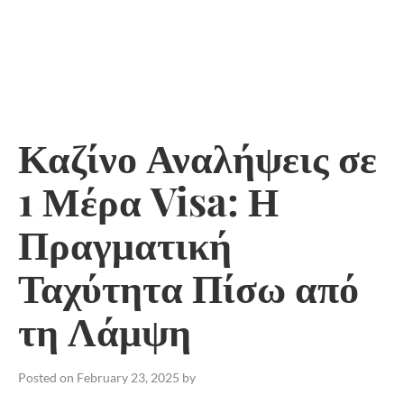
Skip
to
content
Καζίνο Αναλήψεις σε
1 Μέρα Visa: Η
Πραγματική
Ταχύτητα Πίσω από
τη Λάμψη
Posted on
February 23, 2025
by