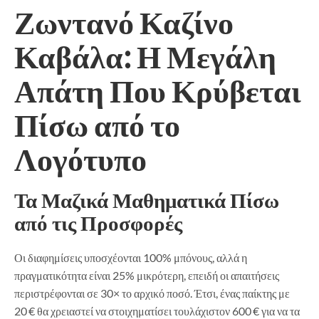
Ζωντανό Καζίνο
Καβάλα: Η Μεγάλη
Απάτη Που Κρύβεται
Πίσω από το
Λογότυπο
Τα Μαζικά Μαθηματικά Πίσω
από τις Προσφορές
Οι διαφημίσεις υποσχέονται 100% μπόνους, αλλά η
πραγματικότητα είναι 25% μικρότερη, επειδή οι απαιτήσεις
περιστρέφονται σε 30× το αρχικό ποσό. Έτσι, ένας παίκτης με
20 € θα χρειαστεί να στοιχηματίσει τουλάχιστον 600 € για να τα