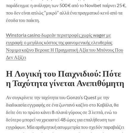
παράδειγμα: η ανάληψη των 500 € από το Novibet παίρνει 25 €,
που δεν είναι απλώς “μικρό” αλλά ένα πραγματικό κενό από τα
έσοδα του παίκτη.
Winstoria casino δωρεάν περιστροφές χωρίς wager με
εγγραφή: ο μεγάλος κόστος της φαινομενικής ελευθερίας
Νομιμα καζινο Βεροια: Η Πραγματική Αξία του Μπόνους Που
Δεν Αξίζει
Η Λογική του Παιχνιδιού: Πότε
η Ταχύτητα γίνεται Ανεπιθύμητη
Αν συγκρίνετε την ταχύτητα του Gonzo’s Quest με την
διαδικασία εγγραφής σε ένα ζωντανό καζίνο στο Καβάλα, θα
δείτε ότι το πρώτο κάνει 8‑πλανά γύρους σε 3 λεπτά, ενώ το
δεύτερο μπορεί να χρειαστεί 48 ώρες για επαλήθευση των
εγγράφων. Μία αριθμητική ασυμμετρία που σχεδόν παραβιάζει