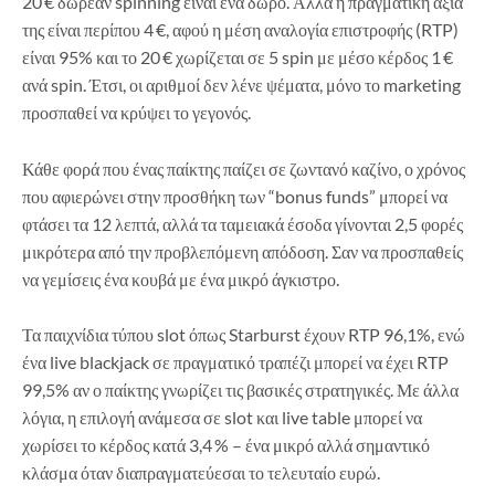
20 € δωρεάν spinning είναι ένα δώρο. Αλλά η πραγματική αξία
της είναι περίπου 4 €, αφού η μέση αναλογία επιστροφής (RTP)
είναι 95% και το 20 € χωρίζεται σε 5 spin με μέσο κέρδος 1 €
ανά spin. Έτσι, οι αριθμοί δεν λένε ψέματα, μόνο το marketing
προσπαθεί να κρύψει το γεγονός.
Κάθε φορά που ένας παίκτης παίζει σε ζωντανό καζίνο, ο χρόνος
που αφιερώνει στην προσθήκη των “bonus funds” μπορεί να
φτάσει τα 12 λεπτά, αλλά τα ταμειακά έσοδα γίνονται 2,5 φορές
μικρότερα από την προβλεπόμενη απόδοση. Σαν να προσπαθείς
να γεμίσεις ένα κουβά με ένα μικρό άγκιστρο.
Τα παιχνίδια τύπου slot όπως Starburst έχουν RTP 96,1%, ενώ
ένα live blackjack σε πραγματικό τραπέζι μπορεί να έχει RTP
99,5% αν ο παίκτης γνωρίζει τις βασικές στρατηγικές. Με άλλα
λόγια, η επιλογή ανάμεσα σε slot και live table μπορεί να
χωρίσει το κέρδος κατά 3,4 % – ένα μικρό αλλά σημαντικό
κλάσμα όταν διαπραγματεύεσαι το τελευταίο ευρώ.