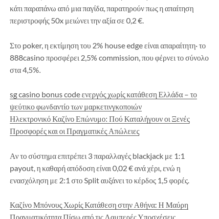
κάτι παραπάνω από μια παγίδα, παρατηρούν πως η απαίτηση
περιστροφής 50x μειώνει την αξία σε 0,2 €.
Στο poker, η εκτίμηση του 2% house edge είναι απαραίτητη· το
888casino προσφέρει 2,5% commission, που φέρνει το σύνολο
στα 4,5%.
sg casino bonus code ενεργός χωρίς κατάθεση Ελλάδα – το
ψεύτικο φωνδαντίο των μαρκετινγκοποιών
Ηλεκτρονικό Καζίνο Επώνυμο: Πού Καταλήγουν οι Ξενές
Προσφορές και οι Πραγματικές Απώλειες
Αν το σύστημα επιτρέπει 3 παραλλαγές blackjack με 1:1
payout, η καθαρή απόδοση είναι 0,02 € ανά χέρι, ενώ η
ενασχόληση με 2:1 στο Split αυξάνει το κέρδος 1,5 φορές.
Καζίνο Μπόνους Χωρίς Κατάθεση στην Αθήνα: Η Μαύρη
Πραγματικότητα Πίσω από τις Λαμπερές Υποσχέσεις