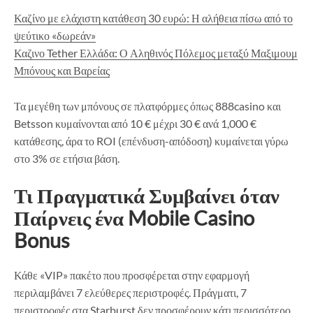
Καζίνο με ελάχιστη κατάθεση 30 ευρώ: Η αλήθεια πίσω από το
ψεύτικο «δωρεάν»
Καζινο Tether Ελλάδα: Ο Αληθινός Πόλεμος μεταξύ Μαξιμουμ
Μπόνους και Βαρείας
Τα μεγέθη των μπόνους σε πλατφόρμες όπως 888casino και
Betsson κυμαίνονται από 10 € μέχρι 30 € ανά 1,000 €
κατάθεσης, άρα το ROI (επένδυση-απόδοση) κυμαίνεται γύρω
στο 3% σε ετήσια βάση.
Τι Πραγματικά Συμβαίνει όταν
Παίρνεις ένα Mobile Casino
Bonus
Κάθε «VIP» πακέτο που προσφέρεται στην εφαρμογή
περιλαμβάνει 7 ελεύθερες περιστροφές. Πράγματι, 7
περιστροφές στα Starburst δεν προσφέρουν κάτι περισσότερο