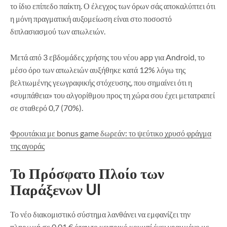
το ίδιο επίπεδο παίκτη. Ο έλεγχος των όρων σάς αποκαλύπτει ότι
η μόνη πραγματική αυξομείωση είναι στο ποσοστό
διπλασιασμού των απωλειών.
Μετά από 3 εβδομάδες χρήσης του νέου app για Android, το
μέσο όρο των απωλειών αυξήθηκε κατά 12% λόγω της
βελτιωμένης γεωγραφικής στόχευσης, που σημαίνει ότι η
«συμπάθεια» του αλγορίθμου προς τη χώρα σου έχει μετατραπεί
σε σταθερό 0,7 (70%).
Φρουτάκια με bonus game δωρεάν: το ψεύτικο χρυσό φράγμα
της αγοράς
Το Πρόσφατο Πλοίο των
Παράξενων UI
Το νέο διακομιστικό σύστημα λανθάνει να εμφανίζει την
πληρωμή σε 0,01 € όταν το κεντρικό κουμπί έχει γραμμένο με