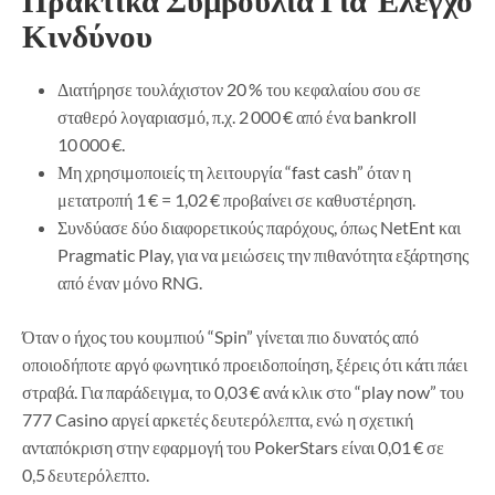
Κινδύνου
Διατήρησε τουλάχιστον 20 % του κεφαλαίου σου σε
σταθερό λογαριασμό, π.χ. 2 000 € από ένα bankroll
10 000 €.
Μη χρησιμοποιείς τη λειτουργία “fast cash” όταν η
μετατροπή 1 € = 1,02 € προβαίνει σε καθυστέρηση.
Συνδύασε δύο διαφορετικούς παρόχους, όπως NetEnt και
Pragmatic Play, για να μειώσεις την πιθανότητα εξάρτησης
από έναν μόνο RNG.
Όταν ο ήχος του κουμπιού “Spin” γίνεται πιο δυνατός από
οποιοδήποτε αργό φωνητικό προειδοποίηση, ξέρεις ότι κάτι πάει
στραβά. Για παράδειγμα, το 0,03 € ανά κλικ στο “play now” του
777 Casino αργεί αρκετές δευτερόλεπτα, ενώ η σχετική
ανταπόκριση στην εφαρμογή του PokerStars είναι 0,01 € σε
0,5 δευτερόλεπτο.