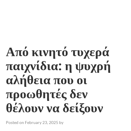
Skip
to
content
Από κινητό τυχερά
παιχνίδια: η ψυχρή
αλήθεια που οι
προωθητές δεν
θέλουν να δείξουν
Posted on
February 23, 2025
by