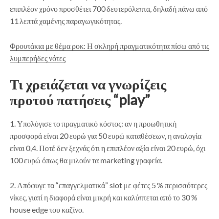
επιπλέον χρόνο προσθέτει 700 δευτερόλεπτα, δηλαδή πάνω από
11 λεπτά χαμένης παραγωγικότητας.
Φρουτάκια με θέμα ροκ: Η σκληρή πραγματικότητα πίσω από τις
λυμπερήδες νότες
Τι χρειάζεται να γνωρίζεις
προτού πατήσεις “play”
1. Υπολόγισε το πραγματικό κόστος: αν η προωθητική
προσφορά είναι 20 ευρώ για 50 ευρώ καταθέσεων, η αναλογία
είναι 0,4. Ποτέ δεν ξεχνάς ότι η επιπλέον αξία είναι 20 ευρώ, όχι
100 ευρώ όπως θα μιλούν τα marketing γραφεία.
2. Απόφυγε τα “επαγγελματικά” slot με φέτες 5 % περισσότερες
νίκες, γιατί η διαφορά είναι μικρή και καλύπτεται από το 30 %
house edge του καζίνο.