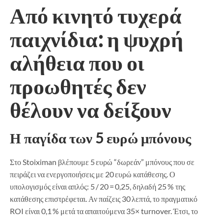
Από κινητό τυχερά
παιχνίδια: η ψυχρή
αλήθεια που οι
προωθητές δεν
θέλουν να δείξουν
Η παγίδα των 5 ευρώ μπόνους
Στο Stoiximan βλέπουμε 5 ευρώ “δωρεάν” μπόνους που σε
πειράζει να ενεργοποιήσεις με 20 ευρώ κατάθεσης. Ο
υπολογισμός είναι απλός: 5 / 20 = 0,25, δηλαδή 25 % της
κατάθεσης επιστρέφεται. Αν παίζεις 30 λεπτά, το πραγματικό
ROI είναι 0,1 % μετά τα απαιτούμενα 35× turnover. Έτσι, το