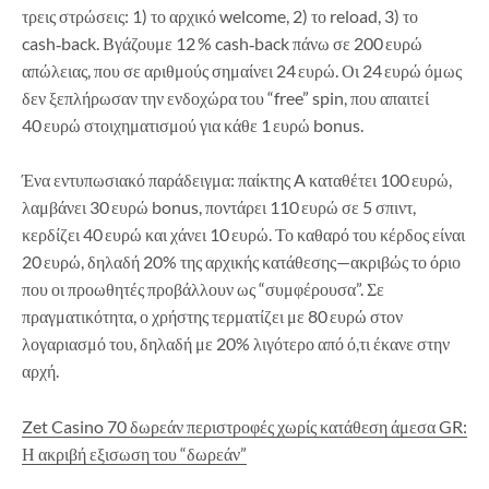
τρεις στρώσεις: 1) το αρχικό welcome, 2) το reload, 3) το
cash‑back. Βγάζουμε 12 % cash‑back πάνω σε 200 ευρώ
απώλειας, που σε αριθμούς σημαίνει 24 ευρώ. Οι 24 ευρώ όμως
δεν ξεπλήρωσαν την ενδοχώρα του “free” spin, που απαιτεί
40 ευρώ στοιχηματισμού για κάθε 1 ευρώ bonus.
Ένα εντυπωσιακό παράδειγμα: παίκτης A καταθέτει 100 ευρώ,
λαμβάνει 30 ευρώ bonus, ποντάρει 110 ευρώ σε 5 σπιντ,
κερδίζει 40 ευρώ και χάνει 10 ευρώ. Το καθαρό του κέρδος είναι
20 ευρώ, δηλαδή 20% της αρχικής κατάθεσης—ακριβώς το όριο
που οι προωθητές προβάλλουν ως “συμφέρουσα”. Σε
πραγματικότητα, ο χρήστης τερματίζει με 80 ευρώ στον
λογαριασμό του, δηλαδή με 20% λιγότερο από ό,τι έκανε στην
αρχή.
Zet Casino 70 δωρεάν περιστροφές χωρίς κατάθεση άμεσα GR:
Η ακριβή εξισωση του “δωρεάν”