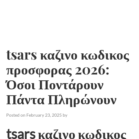
Skip
to
content
tsars καζινο κωδικος
προσφορας 2026:
Όσοι Ποντάρουν
Πάντα Πληρώνουν
Posted on
February 23, 2025
by
tsars καζινο κωδικος