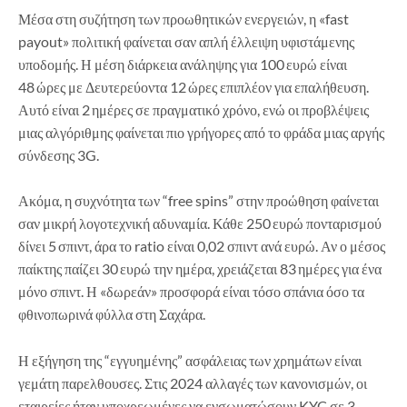
Μέσα στη συζήτηση των προωθητικών ενεργειών, η «fast
payout» πολιτική φαίνεται σαν απλή έλλειψη υφιστάμενης
υποδομής. Η μέση διάρκεια ανάληψης για 100 ευρώ είναι
48 ώρες με Δευτερεύοντα 12 ώρες επιπλέον για επαλήθευση.
Αυτό είναι 2 ημέρες σε πραγματικό χρόνο, ενώ οι προβλέψεις
μιας αλγόριθμης φαίνεται πιο γρήγορες από το φράδα μιας αργής
σύνδεσης 3G.
Ακόμα, η συχνότητα των “free spins” στην προώθηση φαίνεται
σαν μικρή λογοτεχνική αδυναμία. Κάθε 250 ευρώ πονταρισμού
δίνει 5 σπιντ, άρα το ratio είναι 0,02 σπιντ ανά ευρώ. Αν ο μέσος
παίκτης παίζει 30 ευρώ την ημέρα, χρειάζεται 83 ημέρες για ένα
μόνο σπιντ. Η «δωρεάν» προσφορά είναι τόσο σπάνια όσο τα
φθινοπωρινά φύλλα στη Σαχάρα.
Η εξήγηση της “εγγυημένης” ασφάλειας των χρημάτων είναι
γεμάτη παρελθουσες. Στις 2024 αλλαγές των κανονισμών, οι
εταιρείες ήταν υποχρεωμένες να ενσωματώσουν KYC σε 3