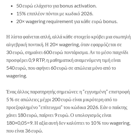
50 ευρώ ελάχιστο για bonus activation.
15% επιπλέον πόντοι με κωδικό 2026.
20× wagering requirement για κάθε ευρώ bonus.
Η λίστα φαίνεται απλή, αλλά κάθε στοιχείο κρύβει μια σιωπηλή
αλγεβρική ποντική. Η 20× wagering, όταν εφαρμόζεται σε
30 ευρώ, σημαίνει 600 ευρώ ποντάρισμα. Αν το μέσο παιχνίδι
προσφέρει 0,9 RTP, η μαθηματική αναμενόμενη τιμή είναι
540 ευρώ, που αφήνει 60 ευρώ σε απώλεια μόνο από το
wagering.
Ένας άλλος παρατηρητής σημειώνει: η “εγγυημένη” επιστροφή
5 % σε απώλειες μέχρι 200 ευρώ είναι μικρότερη από το
προεξοφλημένο “επίτευγμα” του κώδικα 2026. Εάν ο παίκτης
χάνει 180 ευρώ, παίρνει 9 ευρώ. Ο υπολογισμός είναι
180×0,05=9. Η αξία αυτή δεν καλύπτει το 10 % του wagering,
που είναι 36 ευρώ.