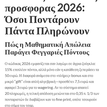
προσφορας 2026:
Όσοι Ποντάρουν
Πάντα Πληρώνουν
Πώς η Μαθηματική Απώλεια
Παράγει Φεγγαριές Πόντους
Ο κώδικας 2026 εμφανίζεται σαν λαγώμι σε άγρια ζούγκλα:
15% επιπλέον πόντοι, αλλά μόνο εάν η κατάθεση ξεπεράσει τα
50 ευρώ. Η διαφορά ανάμεσα στο «πλήρες» bonus και στο
μικρό “gift” είναι απλή αλγεβρική—προσθέτει 7,5 ευρώ και
αφαιρεί 3 ευρώ για το wagering. Αν το σύστημα απαιτεί
20 πληρωμές, η τελική απόδοση μειώνεται στο 0,35 π. 1/3 των
πονταριστών δε διαβάζουν καν το fine print, οπότε τσουρούν
στο σήμα του τσαρ.