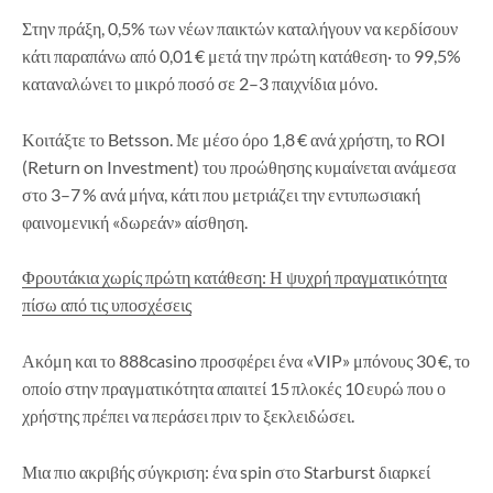
Στην πράξη, 0,5% των νέων παικτών καταλήγουν να κερδίσουν
κάτι παραπάνω από 0,01 € μετά την πρώτη κατάθεση· το 99,5%
καταναλώνει το μικρό ποσό σε 2–3 παιχνίδια μόνο.
Κοιτάξτε το Betsson. Με μέσο όρο 1,8 € ανά χρήστη, το ROI
(Return on Investment) του προώθησης κυμαίνεται ανάμεσα
στο 3–7 % ανά μήνα, κάτι που μετριάζει την εντυπωσιακή
φαινομενική «δωρεάν» αίσθηση.
Φρουτάκια χωρίς πρώτη κατάθεση: Η ψυχρή πραγματικότητα
πίσω από τις υποσχέσεις
Ακόμη και το 888casino προσφέρει ένα «VIP» μπόνους 30 €, το
οποίο στην πραγματικότητα απαιτεί 15 πλοκές 10 ευρώ που ο
χρήστης πρέπει να περάσει πριν το ξεκλειδώσει.
Μια πιο ακριβής σύγκριση: ένα spin στο Starburst διαρκεί