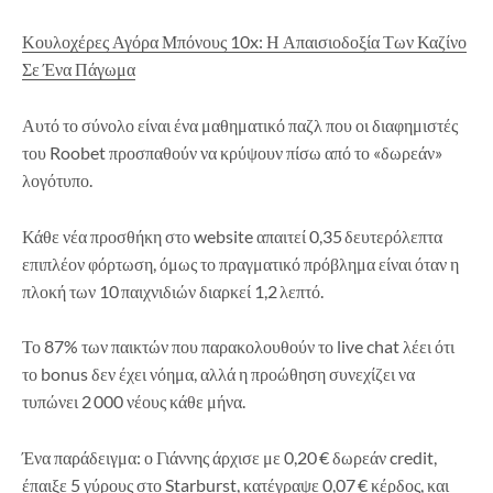
Κουλοχέρες Αγόρα Μπόνους 10x: Η Απαισιοδοξία Των Καζίνο
Σε Ένα Πάγωμα
Αυτό το σύνολο είναι ένα μαθηματικό παζλ που οι διαφημιστές
του Roobet προσπαθούν να κρύψουν πίσω από το «δωρεάν»
λογότυπο.
Κάθε νέα προσθήκη στο website απαιτεί 0,35 δευτερόλεπτα
επιπλέον φόρτωση, όμως το πραγματικό πρόβλημα είναι όταν η
πλοκή των 10 παιχνιδιών διαρκεί 1,2 λεπτό.
Το 87% των παικτών που παρακολουθούν το live chat λέει ότι
το bonus δεν έχει νόημα, αλλά η προώθηση συνεχίζει να
τυπώνει 2 000 νέους κάθε μήνα.
Ένα παράδειγμα: ο Γιάννης άρχισε με 0,20 € δωρεάν credit,
έπαιξε 5 γύρους στο Starburst, κατέγραψε 0,07 € κέρδος, και