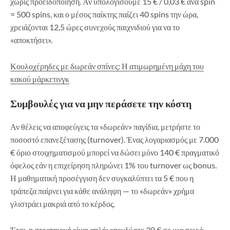
χωρίς προειδοποίηση. Αν υπολογίσουμε 15 € / 0,03 € ανά spin
= 500 spins, και ο μέσος παίκτης παίζει 40 spins την ώρα,
χρειάζονται 12,5 ώρες συνεχούς παιχνιδιού για να το
«αποκτήσει».
Κουλοχέρηδες με δωρεάν σπίνες: Η ατιμωρημένη μάχη του
κακού μάρκετινγκ
Συμβουλές για να μην περάσετε την κόστη
Αν θέλεις να αποφεύγεις τα «δωρεάν» παγίδια, μετρήστε το
ποσοστό επανεξέτασης (turnover). Ένας λογαριασμός με 7.000
€ όριο στοιχηματισμού μπορεί να δώσει μόνο 140 € πραγματικό
όφελος εάν η επιχείρηση πληρώνει 1% του turnover ως bonus.
Η μαθηματική προσέγγιση δεν συγκαλύπτει τα 5 € που η
τράπεζα παίρνει για κάθε ανάληψη — το «δωρεάν» χρήμα
γλιστράει μακριά από το κέρδος.
Έτσι, η στρατηγική είναι απλή: επενδύστε 30 € σε μια σειρά