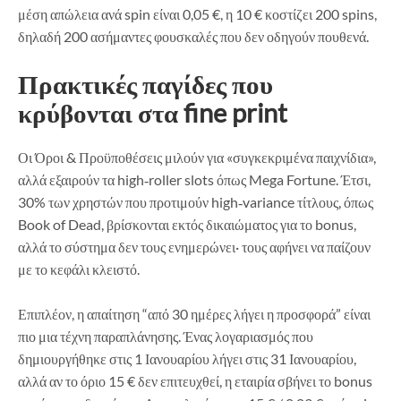
μέση απώλεια ανά spin είναι 0,05 €, η 10 € κοστίζει 200 spins,
δηλαδή 200 ασήμαντες φουσκαλές που δεν οδηγούν πουθενά.
Πρακτικές παγίδες που
κρύβονται στα fine print
Οι Όροι & Προϋποθέσεις μιλούν για «συγκεκριμένα παιχνίδια»,
αλλά εξαιρούν τα high‑roller slots όπως Mega Fortune. Έτσι,
30% των χρηστών που προτιμούν high‑variance τίτλους, όπως
Book of Dead, βρίσκονται εκτός δικαιώματος για το bonus,
αλλά το σύστημα δεν τους ενημερώνει· τους αφήνει να παίζουν
με το κεφάλι κλειστό.
Επιπλέον, η απαίτηση “από 30 ημέρες λήγει η προσφορά” είναι
πιο μια τέχνη παραπλάνησης. Ένας λογαριασμός που
δημιουργήθηκε στις 1 Ιανουαρίου λήγει στις 31 Ιανουαρίου,
αλλά αν το όριο 15 € δεν επιτευχθεί, η εταιρία σβήνει το bonus