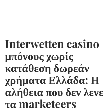
Skip
to
content
Interwetten casino
μπόνους χωρίς
κατάθεση δωρεάν
χρήματα Ελλάδα: Η
αλήθεια που δεν λενε
τα marketeers