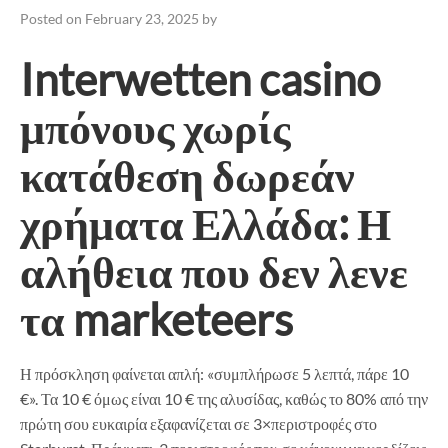
Posted on
February 23, 2025
by
Interwetten casino
μπόνους χωρίς
κατάθεση δωρεάν
χρήματα Ελλάδα: Η
αλήθεια που δεν λενε
τα marketeers
Η πρόσκληση φαίνεται απλή: «συμπλήρωσε 5 λεπτά, πάρε 10
€». Τα 10 € όμως είναι 10 € της αλυσίδας, καθώς το 80% από την
πρώτη σου ευκαιρία εξαφανίζεται σε 3×περιστροφές στο