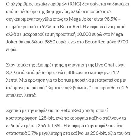
Ο αλγόριθμος τυχαίων αριθμών (RNG) δεν φαίνεται να διαφέρει
από το μέσο όρο της βιομηχανίας, αλλά οι αποδόσεις σε
συγκεκριμένα παιχνίδια όπως το Mega Joker είναι 98,5% –
υψηλότερο από το 97% του BetonRed. Η διαφορά είναι μικρή,
αλλά σε μακροπρόθεσμη προοπτική 10.000 ευρώ στο Mega
Joker θα αποδώσει 9850 ευρώ, ενώ στο BetonRed μόνο 9700
ευρώ.
Στον τομέα της εξυπηρέτησης, η απάντηση της Live Chat είναι
3,7 λεπτά κατά μέσο όρο, ενώ η 888casino καταφέρνει 1,2
λεπτά. Μία ερώτηση για το bonus μπορεί να μετατραπεί σε μια
ατέρμονη σειρά από “βήματα επιβεβαίωσης”, που προσθέτει 4-5
επιπλέον λεπτά.
Σχετικά με την ασφάλεια, το BetonRed χρησιμοποιεί
κρυπτογράφηση 128-bit, ενώ τα κορυφαία καζίνο στέλνουν τα
δεδομένα μέσω 256-bit SSL. Η διαφορά στην ασφάλεια είναι
στατιστικά 0,7% μεγαλύτερη στα καζίνο με 256-bit, άξια του ότι