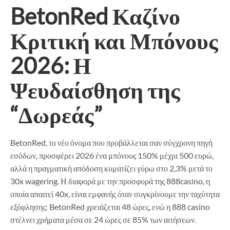
BetonRed Καζίνο
Κριτική και Μπόνους
2026: Η
Ψευδαίσθηση της
“Δωρεάς”
BetonRed, το νέο όνομα που προβάλλεται σαν σύγχρονη πηγή
εσόδων, προσφέρει 2026 ένα μπόνους 150% μέχρι 500 ευρώ,
αλλά η πραγματική απόδοση κυματίζει γύρω στο 2,3% μετά το
30x wagering. Η διαφορά με την προσφορά της 888casino, η
οποία απαιτεί 40x, είναι εμφανής όταν συγκρίνουμε την ταχύτητα
εξόφλησης: BetonRed χρειάζεται 48 ώρες, ενώ η 888 casino
στέλνει χρήματα μέσα σε 24 ώρες σε 85% των αιτήσεων.