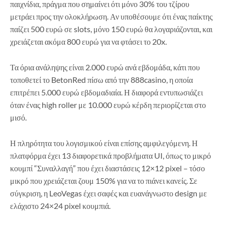
παιχνίδια, πράγμα που σημαίνει ότι μόνο 30% του τζίρου
μετράει προς την ολοκλήρωση. Αν υποθέσουμε ότι ένας παίκτης
παίζει 500 ευρώ σε slots, μόνο 150 ευρώ θα λογαριάζονται, και
χρειάζεται ακόμα 800 ευρώ για να φτάσει το 20x.
Τα όρια ανάληψης είναι 2.000 ευρώ ανά εβδομάδα, κάτι που
τοποθετεί το BetonRed πίσω από την 888casino, η οποία
επιτρέπει 5.000 ευρώ εβδομαδιαία. Η διαφορά εντυπωσιάζει
όταν ένας high roller με 10.000 ευρώ κέρδη περιορίζεται στο
μισό.
Η πληρότητα του λογισμικού είναι επίσης αμφιλεγόμενη. Η
πλατφόρμα έχει 13 διαφορετικά προβλήματα UI, όπως το μικρό
κουμπί “Συναλλαγή” που έχει διαστάσεις 12×12 pixel – τόσο
μικρό που χρειάζεται ζουμ 150% για να το πιάνει κανείς. Σε
σύγκριση, η LeoVegas έχει σαφές και ευανάγνωστο design με
ελάχιστο 24×24 pixel κουμπιά.