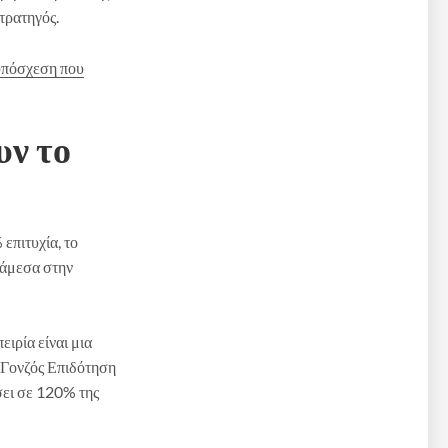
τρατηγός.
υπόσχεση που
ν το
επιτυχία, το
 άμεσα στην
ιρία είναι μια
η Γονζός Επιδότηση
σει σε 120% της