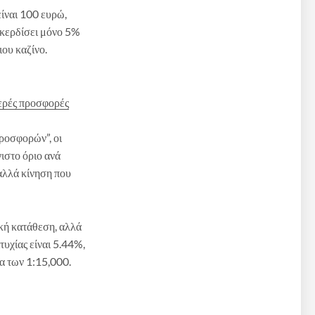
είναι 100 ευρώ,
ν κερδίσει μόνο 5%
ιου καζίνο.
περές προσφορές
ροσφορών”, οι
ιστο όριο ανά
 αλλά κίνηση που
ική κατάθεση, αλλά
υχίας είναι 5.44%,
δα των 1:15,000.