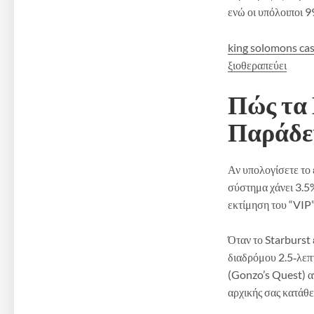
ενώ οι υπόλοιποι 9
king solomons cas
ξιοθεραπεύει
Πώς τα
Παράδει
Αν υπολογίσετε το 
σύστημα χάνει 3.5
εκτίμηση του “VIP
Όταν το Starburst 
διαδρόμου 2.5‑λεπτ
(Gonzo’s Quest) απ
αρχικής σας κατάθε