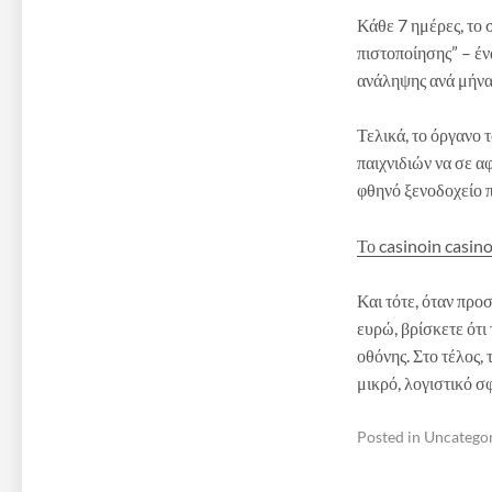
Κάθε 7 ημέρες, το
πιστοποίησης” – έν
ανάληψης ανά μήνα,
Τελικά, το όργανο 
παιχνιδιών να σε α
φθηνό ξενοδοχείο π
Το casinoin casin
Και τότε, όταν προ
ευρώ, βρίσκετε ότι
οθόνης. Στο τέλος,
μικρό, λογιστικό σ
Posted in Uncatego