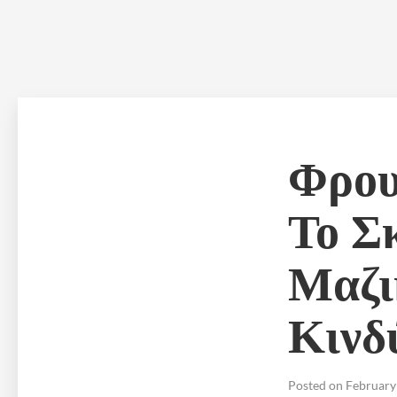
Skip
to
content
Φρου
Το Σ
Μαζι
Κινδ
Posted on
February