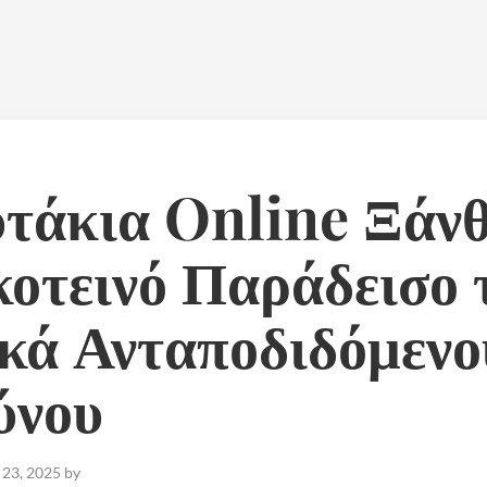
τάκια Online Ξάνθ
κοτεινό Παράδεισο 
κά Ανταποδιδόμενο
ύνου
 23, 2025
by