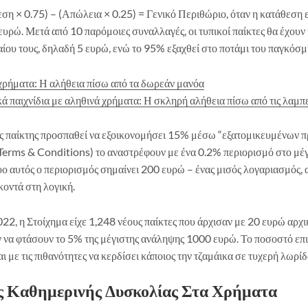
η × 0.75) – (Απώλεια × 0.25) = Γενικό Περιθώριο, όταν η κατάθεση 
 ευρώ. Μετά από 10 παρόμοιες συναλλαγές, οι τυπικοί παίκτες θα έχου
ίου τους, δηλαδή 5 ευρώ, ενώ το 95% εξαχθεί στο ποτάμι του παγκόσμ
χρήματα: Η αλήθεια πίσω από τα δωρεάν μανόα
κά παιχνίδια με αληθινά χρήματα: Η σκληρή αλήθεια πίσω από τις λαμ
ς παίκτης προσπαθεί να εξοικονομήσει 15% μέσω “εξατομικευμένων π
Terms & Conditions) το αναστρέφουν με ένα 0.2% περιορισμό στο μέγ
υο αυτός ο περιορισμός σημαίνει 200 ευρώ – ένας μισός λογαριασμός,
κοντά στη λογική.
22, η Στοίχημα είχε 1,248 νέους παίκτες που άρχισαν με 20 ευρώ αρχ
 να φτάσουν το 5% της μέγιστης ανάληψης 1000 ευρώ. Το ποσοστό επιτ
αι με τις πιθανότητες να κερδίσει κάποιος την τζαμάικα σε τυχερή λωρί
ς Καθημερινής Δυσκολίας Στα Χρήματα