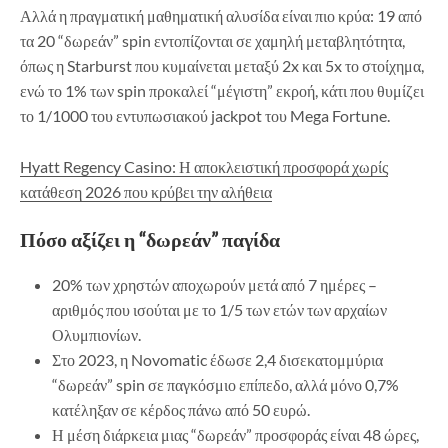
Αλλά η πραγματική μαθηματική αλυσίδα είναι πιο κρύα: 19 από
τα 20 “δωρεάν” spin εντοπίζονται σε χαμηλή μεταβλητότητα,
όπως η Starburst που κυμαίνεται μεταξύ 2x και 5x το στοίχημα,
ενώ το 1% των spin προκαλεί “μέγιστη” εκροή, κάτι που θυμίζει
το 1/1000 του εντυπωσιακού jackpot του Mega Fortune.
Hyatt Regency Casino: Η αποκλειστική προσφορά χωρίς
κατάθεση 2026 που κρύβει την αλήθεια
Πόσο αξίζει η “δωρεάν” παγίδα
20% των χρηστών αποχωρούν μετά από 7 ημέρες –
αριθμός που ισούται με το 1/5 των ετών των αρχαίων
Ολυμπιονίων.
Στο 2023, η Novomatic έδωσε 2,4 δισεκατομμύρια
“δωρεάν” spin σε παγκόσμιο επίπεδο, αλλά μόνο 0,7%
κατέληξαν σε κέρδος πάνω από 50 ευρώ.
Η μέση διάρκεια μιας “δωρεάν” προσφοράς είναι 48 ώρες,