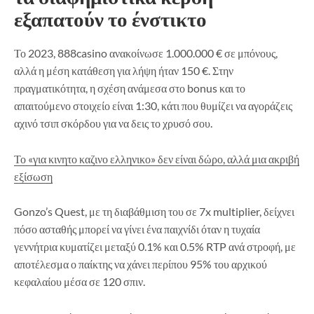
εξαπατούν το ένστικτο
Το 2023, 888casino ανακοίνωσε 1.000.000 € σε μπόνους,
αλλά η μέση κατάθεση για λήψη ήταν 150 €. Στην
πραγματικότητα, η σχέση ανάμεσα στο bonus και το
απαιτούμενο στοιχείο είναι 1:30, κάτι που θυμίζει να αγοράζεις
αχινό τσιπ σκόρδου για να δεις το χρυσό σου.
Το «για κινητο καζινο ελληνικο» δεν είναι δώρο, αλλά μια ακριβή
εξίσωση
Gonzo’s Quest, με τη διαβάθμιση του σε 7x multiplier, δείχνει
πόσο ασταθής μπορεί να γίνει ένα παιχνίδι όταν η τυχαία
γεννήτρια κυματίζει μεταξύ 0.1% και 0.5% RTP ανά στροφή, με
αποτέλεσμα ο παίκτης να χάνει περίπου 95% του αρχικού
κεφαλαίου μέσα σε 120 σπιν.