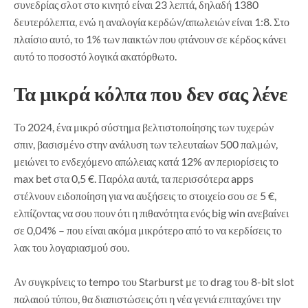
συνεδρίας σλοτ στο κινητό είναι 23 λεπτά, δηλαδή 1380
δευτερόλεπτα, ενώ η αναλογία κερδών/απωλειών είναι 1:8. Στο
πλαίσιο αυτό, το 1% των παικτών που φτάνουν σε κέρδος κάνει
αυτό το ποσοστό λογικά ακατόρθωτο.
Τα μικρά κόλπα που δεν σας λένε
Το 2024, ένα μικρό σύστημα βελτιστοποίησης των τυχερών
σπιν, βασισμένο στην ανάλυση των τελευταίων 500 παλμών,
μειώνει το ενδεχόμενο απώλειας κατά 12% αν περιορίσεις το
max bet στα 0,5 €. Παρόλα αυτά, τα περισσότερα apps
στέλνουν ειδοποίηση για να αυξήσεις το στοιχείο σου σε 5 €,
ελπίζοντας να σου πουν ότι η πιθανότητα ενός big win ανεβαίνει
σε 0,04% – που είναι ακόμα μικρότερο από το να κερδίσεις το
λακ του λογαριασμού σου.
Αν συγκρίνεις το tempo του Starburst με το drag του 8-bit slot
παλαιού τύπου, θα διαπιστώσεις ότι η νέα γενιά επιταχύνει την