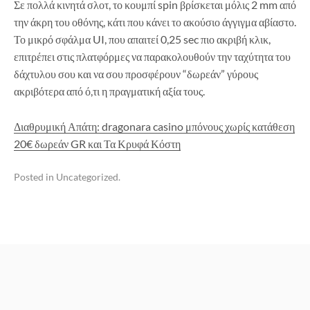
Σε πολλά κινητά σλοτ, το κουμπί spin βρίσκεται μόλις 2 mm από
την άκρη του οθόνης, κάτι που κάνει το ακούσιο άγγιγμα αβίαστο.
Το μικρό σφάλμα UI, που απαιτεί 0,25 sec πιο ακριβή κλικ,
επιτρέπει στις πλατφόρμες να παρακολουθούν την ταχύτητα του
δάχτυλου σου και να σου προσφέρουν “δωρεάν” γύρους
ακριβότερα από ό,τι η πραγματική αξία τους.
Διαθρυμική Απάτη: dragonara casino μπόνους χωρίς κατάθεση
20€ δωρεάν GR και Τα Κρυφά Κόστη
Posted in Uncategorized
.