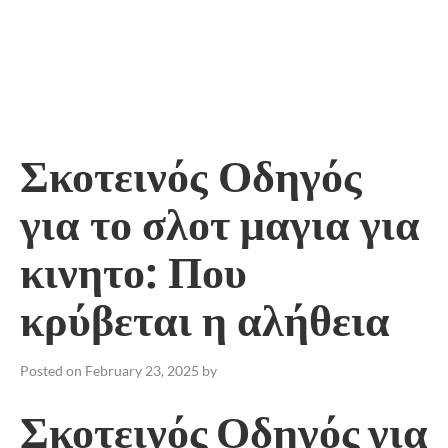
Skip
to
content
Σκοτεινός Οδηγός
για το σλοτ μαγια για
κινητο: Που
κρύβεται η αλήθεια
Posted on
February 23, 2025
by
Σκοτεινός Οδηγός για