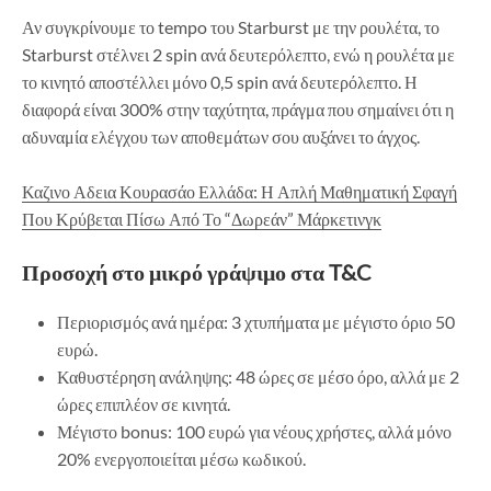
Αν συγκρίνουμε το tempo του Starburst με την ρουλέτα, το
Starburst στέλνει 2 spin ανά δευτερόλεπτο, ενώ η ρουλέτα με
το κινητό αποστέλλει μόνο 0,5 spin ανά δευτερόλεπτο. Η
διαφορά είναι 300% στην ταχύτητα, πράγμα που σημαίνει ότι η
αδυναμία ελέγχου των αποθεμάτων σου αυξάνει το άγχος.
Καζινο Αδεια Κουρασάο Ελλάδα: Η Απλή Μαθηματική Σφαγή
Που Κρύβεται Πίσω Από Το “Δωρεάν” Μάρκετινγκ
Προσοχή στο μικρό γράψιμο στα T&C
Περιορισμός ανά ημέρα: 3 χτυπήματα με μέγιστο όριο 50
ευρώ.
Καθυστέρηση ανάληψης: 48 ώρες σε μέσο όρο, αλλά με 2
ώρες επιπλέον σε κινητά.
Μέγιστο bonus: 100 ευρώ για νέους χρήστες, αλλά μόνο
20% ενεργοποιείται μέσω κωδικού.