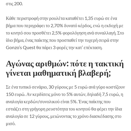
στις 200.
Κάθε περιστροφή στην ρουλέτα καταθέτει 1,35 ευρώ σε ένα
βήμα που περιγράφει το 2,70% δυνατό κέρδος, ενώ η εκδοχή με
το κινητό σου προσθέτει 2,5% φορολόγηση ανά συναλλαγή. Στο
ίδιο βήμα, ένας παίκτης που προσπαθεί την τυχερή σειρά στην
Gonzo’s Quest θα πάρει 3 φορές την κατ’ επέκταση.
Αγώνας αριθμών: πότε η τακτική
γίνεται μαθηματική βλαβερή;
Σε ένα τυπικό σενάριο, 30 γύρους με 5 ευρώ ανά γύρο κοστίζουν
150 ευρώ. Αν κερδίσεις μόνο το 5% αυτών, δηλαδή 7,5 ευρώ, η
αναλογία κερδών/συνολικού είναι 5%. Ένας παίκτης που
εστιάζει στη γρήγορη ρευστότητα του κινητού θα φέρει την ίδια
αναλογία σε 12 γύρους, μειώνοντας το χρόνο διασκέδασης στο
μισό.